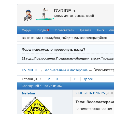
DVRIDE.ru
Форум для активных людей
Форум
Погода
Пользователи
Правила
Поиск
Рег
Вы не вошли.
Пожалуйста, войдите или зарегистрируйтесь.
Фарш невозможно провернуть назад?
21 год... Повзрослели. Предлагаю объединить всех "поехав
→
Веломастер
DVRIDE.ru
→
Веломагазины и мастерские
Страницы
1
2
3
…
15
Далее
Сообщений с 1 по 25 из 362
Nefelim
21-01-2016 15:07:25
(26-0
Тема: Веломастерска
Веломастерская Вел.ком