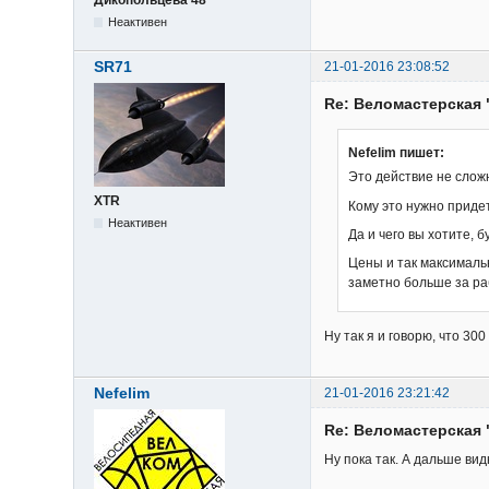
Неактивен
SR71
21-01-2016 23:08:52
Re: Веломастерская 
Nefelim пишет:
Это действие не сложн
XTR
Кому это нужно придет
Неактивен
Да и чего вы хотите, 
Цены и так максималь
заметно больше за ра
Ну так я и говорю, что 3
Nefelim
21-01-2016 23:21:42
Re: Веломастерская 
Ну пока так. А дальше видн