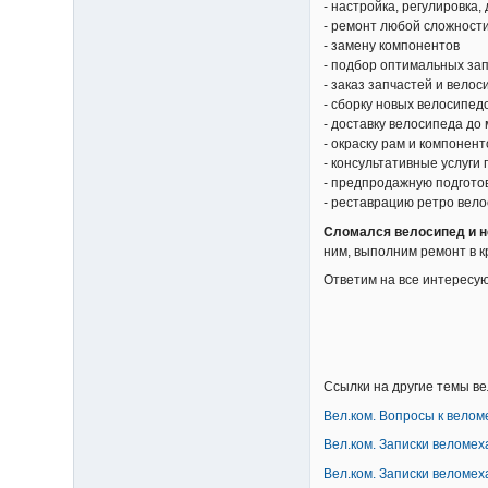
- настройка, регулировка,
- ремонт любой сложност
- замену компонентов
- подбор оптимальных за
- заказ запчастей и вело
- сборку новых велосипедо
- доставку велосипеда до
- окраску рам и компонен
- консультативные услуги
- предпродажную подгото
- реставрацию ретро вел
Сломался велосипед и н
ним, выполним ремонт в к
Ответим на все интересую
Ссылки на другие темы ве
Вел.ком. Вопросы к велом
Вел.ком. Записки веломех
Вел.ком. Записки веломех