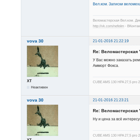
Вел.ком. Записки веломех
Веломастерская Вел.ком. Дик
http://vk.com/nefeiim
- ВКонтак
vova 30
21-01-2016 21:22:19
Re: Веломастерская 
У Вас можно заказать рем
Амморт Фокса.
XT
CUBE AMS 130 HPA 27,5 pro 
Неактивен
vova 30
21-01-2016 21:23:21
Re: Веломастерская 
Ну и цена за всё интересу
CUBE AMS 130 HPA 27,5 pro 
XT