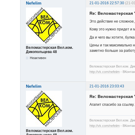
Nefelim
21-01-2016 22:57:30
(21-0
Re: Веломастерская 
Это действие не сложное, 
Кому это нужно придет и м
Да и чего вы хотите, булк
Цены и так максимально н
Веломастерская Вел.ком.
заметно больше за работу
Дикопольцева 48
Неактивен
Веломастерская Вел.ком. Дик
http://vk.com/nefeiim
- ВКонтак
Nefelim
21-01-2016 23:03:43
Re: Веломастерская 
Агапит спасибо за ссылку
Веломастерская Вел.ком. Дик
http://vk.com/nefeiim
- ВКонтак
Веломастерская Вел.ком.
Дикопольцева 48