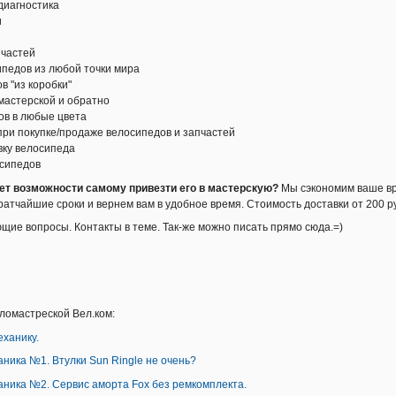
 диагностика
и
пчастей
сипедов из любой точки мира
в "из коробки"
 мастерской и обратно
тов в любые цвета
 при покупке/продаже велосипедов и запчастей
вку велосипеда
осипедов
ет возможности самому привезти его в мастерскую?
Мы сэкономим ваше вр
ратчайшие сроки и вернем вам в удобное время. Стоимость доставки от 200 р
щие вопросы. Контакты в теме. Так-же можно писать прямо сюда.=)
ломастреской Вел.ком:
еханику.
аника №1. Втулки Sun Ringle не очень?
аника №2. Сервис аморта Fox без ремкомплекта.