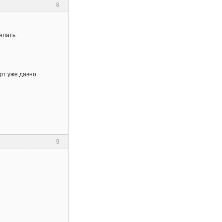
8
елать.
рт уже давно
9