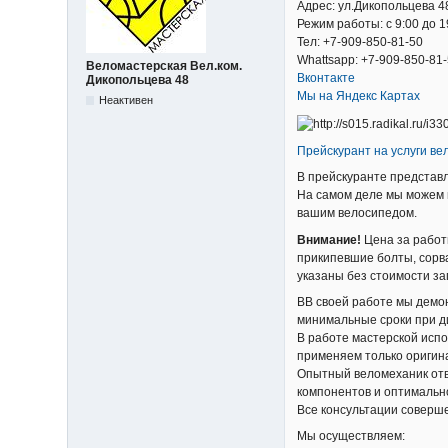
Адрес: ул.Дикопольцева 4
Режим работы: с 9:00 до 1
Тел: +7-909-850-81-50
Whattsapp: +7-909-850-81
Веломастерская Вел.ком.
Вконтакте
Дикопольцева 48
Мы на Яндекс Картах
Неактивен
Прейскурант на услуги ве
В прейскуранте представ
На самом деле мы можем 
вашим велосипедом.
Внимание!
Цена за работ
прикипевшие болты, сорв
указаны без стоимости за
ВВ своей работе мы демо
минимальные сроки при д
В работе мастерской исп
применяем только оригин
Опытный веломеханик отв
компонентов и оптимальн
Все консультации соверш
Мы осуществляем: