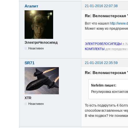
Агапит
21-01-2016 22:07:38
Re: Веломастерская 
Вот что нашел
http://www.
Может кому из предприн
ЭлектроЧелосипед
ЭЛЕКТРОВЕЛОСИПЕДЫ
в Х
Неактивен
КОМПЛЕКТЫ
для переделки 
SR71
21-01-2016 22:35:59
Re: Веломастерская 
Nefelim пишет:
Регулировка контакто
XTR
Неактивен
То есть подкрутить 4 бол
способом вставленных чер
В чём подвох? Не понима