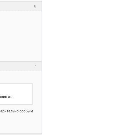
6
7
ания же.
едварительно особым