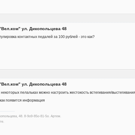
"Вел.ком" ул. Дикопольцева 48
гулировка контактных педалей за 100 рублей - это как?
"Вел.ком" ул. Дикопольцева 48
а некоторых пелальках можно настроить жестокость встегивания/выстегивания
 как появится информация
опольцева, 48. 8-9о9-85о-81-5о. Артем.
те.