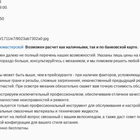
8
9:00.
-50
ломастерской
Возможен расчет как наличными, так и по банковской карте.
лен далеко не полный перечень наших возможностей. Указаны лишь цены на 
гораздо больше, консультируйтесь с механиком, и мы поможем решить любой
ы может быть выше, чем в прейскуранте - при наличии факторов, усложняющи
анные грани и резьбы, сложные загрязнения, некачественный предыдущий ре
пчастей. При осмотре механик обязательно скажет вам точную стоимость об
нстрируем исключительный профессионализм, обеспечиваем отличное качес
иагностике неисправностей и ремонте.
ользуется только профессиональный инструмент для обслуживания и настрой
альные смазочные материалы и технические жидкости.
етит на любой вопрос связанный с вашим велосипедом, а также даст совет п
ой конфигурации для вашего стиля катания.
енно бесплатны.