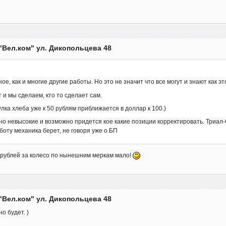
"Вел.ком" ул. Дикопольцева 48
ое, как и многие другие работы. Но это не значит что все могут и знают как эт
 и мы сделаем, кто то сделает сам.
булка хлеба уже к 50 рублям приближается в доллар к 100.)
но невысокие и возможно придется кое какие позиции корректировать. Триал
боту механика берет, не говоря уже о БП
00 рублей за колесо по нынешним меркам мало!
"Вел.ком" ул. Дикопольцева 48
о будет. )