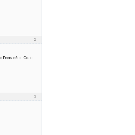
2
кс Ревелейшн Соло.
3