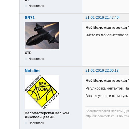
Неактивен
SR71
21-01-2016 21:47:40
Re: Веломастерская 
Чисто из любопытства: ре
XTR
Неактивен
Nefelim
21-01-2016 22:00:13
Re: Веломастерская 
Регулировка контактов. Н
Вова, я узнаю и отпишусь
Веломастерская Вел.ком. Дик
Веломастерская Вел.ком.
http://vk.com/nefeiim
- ВКонтак
Дикопольцева 48
Неактивен