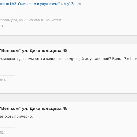
аника №3. Оживляем и улучшаем "вилку" Zoom.
опольцева, 48. 8-9о9-85о-81-5о. Артем.
те.
"Вел.ком" ул. Дикопольцева 48
комплекты для амморта и вилки с последующей их установкой? Вилка Рок Шо
2014
"Вел.ком" ул. Дикопольцева 48
ет. Хоть примерно.
2014