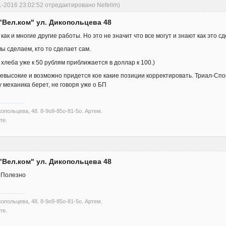
1-2016 23:02:52 отредактировано Nefelim)
"Вел.ком" ул. Дикопольцева 48
как и многие другие работы. Но это не значит что все могут и знают как это сд
ы сделаем, кто то сделает сам.
а хлеба уже к 50 рублям приближается в доллар к 100.)
евысокие и возможно придется кое какие позиции корректировать. Триал-Спо
 механика берет, не говоря уже о БП
опольцева, 48. 8-9о9-85о-81-5о. Артем.
те.
"Вел.ком" ул. Дикопольцева 48
. Полезно
опольцева, 48. 8-9о9-85о-81-5о. Артем.
те.