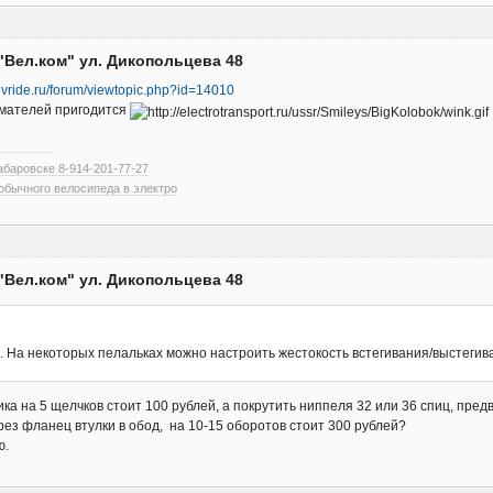
"Вел.ком" ул. Дикопольцева 48
dvride.ru/forum/viewtopic.php?id=14010
имателей пригодится
абаровске 8-914-201-77-27
обычного велосипеда в электро
"Вел.ком" ул. Дикопольцева 48
в. На некоторых пелальках можно настроить жестокость встегивания/выстегив
тика на 5 щелчков стоит 100 рублей, а покрутить ниппеля 32 или 36 спиц, пр
ез фланец втулки в обод, на 10-15 оборотов стоит 300 рублей?
ю.