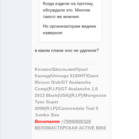
Когда ездили на протоку,
обсуждали это. Многие
такого же мнения.
Но организаторам виднее
наверное
в каком плане оно не удачное?
Космос/Школьник/Урал/
Каскад/Univega 5100HT/Giant
Rincon Disk/GT Avalanche
Comp(R.I.P)/GT Avalanche 1.0
2013 Black(USA)(R.I.P)/Mongoose
Tyax Super
2008(R.I.P)/Cannondale Trail 5
Jumbo Size
Вконтакте
+79990800328
ВЕЛОМАСТЕРСКАЯ ACTIVE BIKE