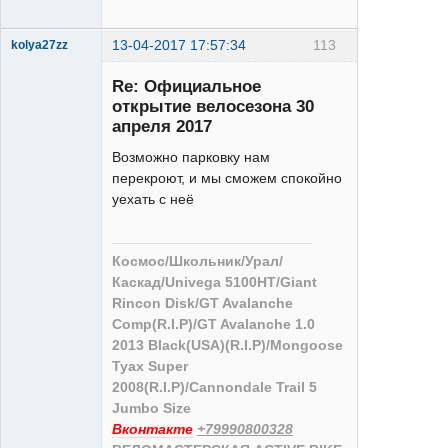
13-04-2017 17:57:34
113
kolya27zz
Re: Официальное
открытие велосезона 30
апреля 2017
Возможно парковку нам
Велолось
перекроют, и мы сможем спокойно
Неактивен
уехать с неё
Космос/Школьник/Урал/
Каскад/Univega 5100HT/Giant
Rincon Disk/GT Avalanche
Comp(R.I.P)/GT Avalanche 1.0
2013 Black(USA)(R.I.P)/Mongoose
Tyax Super
2008(R.I.P)/Cannondale Trail 5
Jumbo Size
Вконтакте
+79990800328