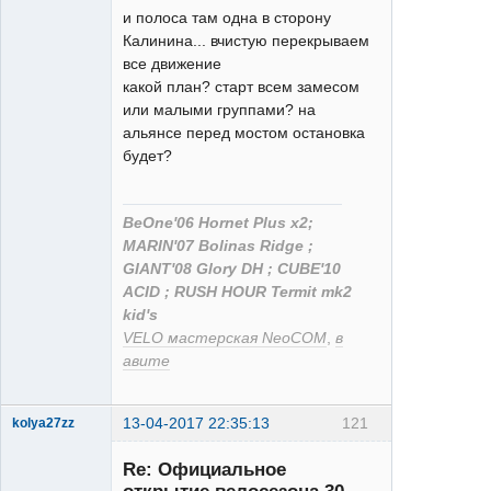
и полоса там одна в сторону
Калинина... вчистую перекрываем
XT
все движение
Неактивен
какой план? старт всем замесом
или малыми группами? на
альянсе перед мостом остановка
будет?
BeOne'06 Hornet Plus x2;
MARIN'07 Bolinas Ridge ;
GIANT'08 Glory DH ; CUBE'10
ACID ; RUSH HOUR Termit mk2
kid's
VELO мастерская NeoCOM
,
в
авите
13-04-2017 22:35:13
121
kolya27zz
Re: Официальное
открытие велосезона 30