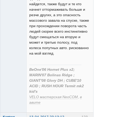
найдется, также будут и те кто
начнет оттормаживать больше и
резче других, а это опасность
массового завала на спуске, также
при прохождении поворота часть
людей скорее всего инстинктивно
будут смещаться на вторую и
может и третью полосу, под
колеса попутных авто. рискованно
на мой взгляд.
BeOne'06 Hornet Plus x2;
MARIN'07 Bolinas Ridge ;
GIANT'08 Glory DH ; CUBE'10
ACID ; RUSH HOUR Termit mk2
kid's
VELO мастерская NeoCOM
,
в
авите