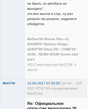
не брать, из автобуса не
выходить".
это все мысли в слух, ну раз
решили так решили, надеемся
обойдется.
BeOne'06 Hornet Plus x2;
MARIN'07 Bolinas Ridge ;
GIANT'08 Glory DH ; CUBE'10
ACID ; RUSH HOUR Termit mk2
kid's
VELO мастерская NeoCOM
,
в
авите
14-04-2017 07:03:00
(14-04-
125
Max27dv
2017 07:07:09 отредактировано
Max27dv)
Alivio
Re: Официальное
Неактивен
открытие велосезона 30