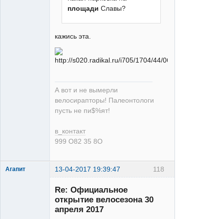
Неактивен
площади
Славы?
кажись эта.
А вот и не вымерли
велосирапторы! Палеонтологи
пусть не пи$%ят!
в_контакт
999 О82 35 8О
13-04-2017 19:39:47
118
Агапит
Re: Официальное
открытие велосезона 30
апреля 2017