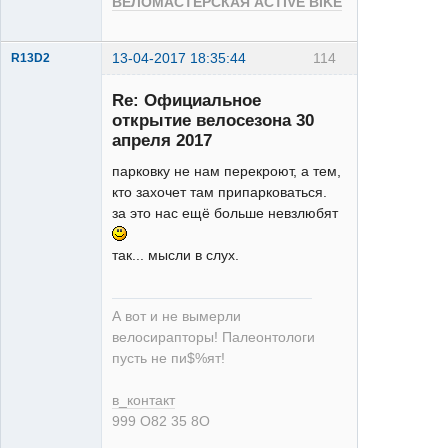
ВЕЛОМАСТЕРСКАЯ ACTIVE BIKE
13-04-2017 18:35:44
114
R13D2
Re: Официальное
открытие велосезона 30
апреля 2017
парковку не нам перекроют, а тем,
кто захочет там припарковаться.
XT
за это нас ещё больше невзлюбят
Неактивен
так... мысли в слух.
А вот и не вымерли
велосирапторы! Палеонтологи
пусть не пи$%ят!
в_контакт
999 О82 35 8О