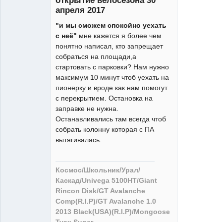
апреля 2017
"и мы сможем спокойно уехать
Велолось
с неё"
мне кажется я более чем
Неактивен
понятно написал, кто запрещает
собраться на площади,а
стартовать с парковки? Нам нужно
максимум 10 минут чтоб уехать на
пионерку и вроде как нам помогут
с перекрытием. Остановка на
заправке не нужна.
Останавливались там всегда чтоб
собрать колонну которая с ПА
вытягивалась.
Космос/Школьник/Урал/
Каскад/Univega 5100HT/Giant
Rincon Disk/GT Avalanche
Comp(R.I.P)/GT Avalanche 1.0
2013 Black(USA)(R.I.P)/Mongoose