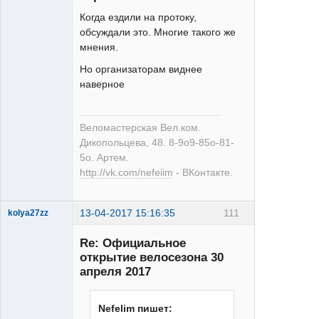
Когда ездили на протоку,
обсуждали это. Многие такого же
Веломастерская
мнения.
Вел.ком.
Дикопольцева
Но организаторам виднее
48
наверное
Неактивен
Веломастерская Вел.ком.
Дикопольцева, 48. 8-9о9-85о-81-
5о. Артем.
http://vk.com/nefeiim
- ВКонтакте.
13-04-2017 15:16:35
111
kolya27zz
Re: Официальное
открытие велосезона 30
апреля 2017
Велолось
Nefelim пишет:
Неактивен