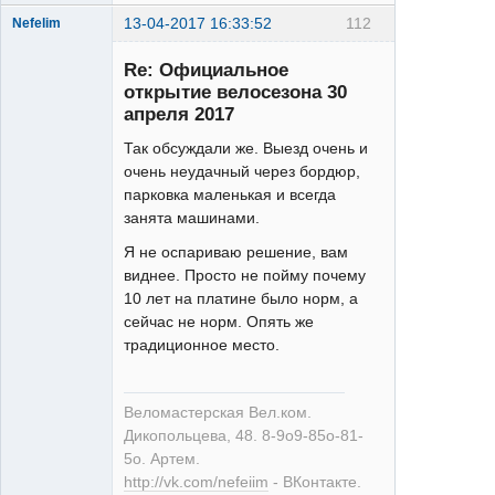
13-04-2017 16:33:52
112
Nefelim
Re: Официальное
открытие велосезона 30
апреля 2017
Так обсуждали же. Выезд очень и
очень неудачный через бордюр,
Веломастерская
парковка маленькая и всегда
Вел.ком.
занята машинами.
Дикопольцева
48
Я не оспариваю решение, вам
Неактивен
виднее. Просто не пойму почему
10 лет на платине было норм, а
сейчас не норм. Опять же
традиционное место.
Веломастерская Вел.ком.
Дикопольцева, 48. 8-9о9-85о-81-
5о. Артем.
http://vk.com/nefeiim
- ВКонтакте.