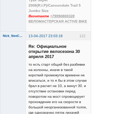
Tyax Super
2008(R.I.P)/Cannondale Trail 5
Jumbo Size
Вконтакте
+79990800328
ВЕЛОМАСТЕРСКАЯ ACTIVE BIKE
13-04-2017 23:03:18
122
Nick_NeoCOM
Re: Официальное
открытие велосезона 30
апреля 2017
то есть старт общий без разбивки
на колонны, иначе в такой
XT
короткий промежуток времени не
Неактивен
вписаться, и то я бы в этом случае
брал в расчет не 10, а минут 30. и
отсутствие остановки перед
поворотом на мост спровоцирует
прохождение его на скорости в
большой неорганизованной толпе,
где однозначно пяток лихачей