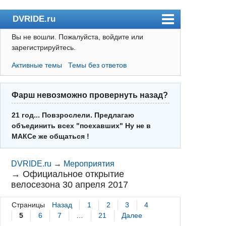
DVRIDE.ru
Вы не вошли.
Пожалуйста, войдите или
Форум
зарегистрируйтесь.
Погода
Активные темы
Темы без ответов
Пользователи
Правила
Фарш невозможно провернуть назад?
Поиск
21 год... Повзрослели. Предлагаю
объединить всех "поехавших" Ну не в
Регистрация
МАКСе же общаться !
Вход
DVRIDE.ru
→
Мероприятия
→
Официальное открытие
велосезона 30 апреля 2017
Страницы
Назад
1
2
3
4
5
6
7
…
21
Далее