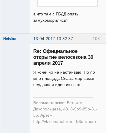
а что там с ГБДД опять
замухоморились?
13-04-2017 13:32:37
108
Nefelim
Re: Официальное
открытие велосезона 30
апреля 2017
Я конечно не настаиваю. Но по
мне площадь Славы жир самая
Веломастерская
неудачная идея из всех.
Вел.ком.
Дикопольцева
48
Веломастерская Вел.ком.
Неактивен
Дикопольцева, 48. 8-9о9-85о-81-
5о. Артем.
http://vk.com/nefeiim
- ВКонтакте.