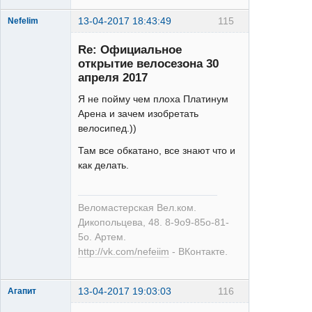
13-04-2017 18:43:49
115
Nefelim
Re: Официальное
открытие велосезона 30
апреля 2017
Я не пойму чем плоха Платинум
Арена и зачем изобретать
Веломастерская
велосипед.))
Вел.ком.
Дикопольцева
Там все обкатано, все знают что и
48
как делать.
Неактивен
Веломастерская Вел.ком.
Дикопольцева, 48. 8-9о9-85о-81-
5о. Артем.
http://vk.com/nefeiim
- ВКонтакте.
13-04-2017 19:03:03
116
Агапит