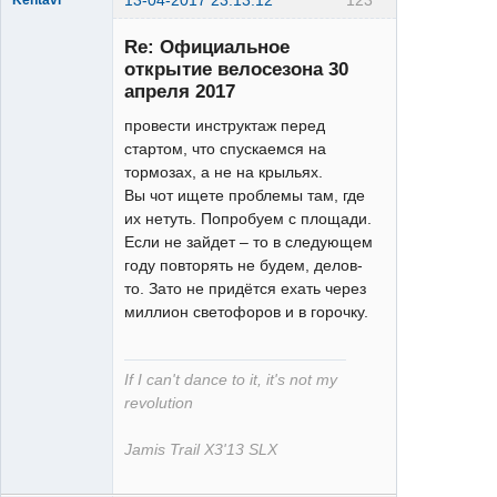
13-04-2017 23:13:12
123
Kentavr
Re: Официальное
открытие велосезона 30
апреля 2017
провести инструктаж перед
стартом, что спускаемся на
XT
тормозах, а не на крыльях.
Неактивен
Вы чот ищете проблемы там, где
их нетуть. Попробуем с площади.
Если не зайдет – то в следующем
году повторять не будем, делов-
то. Зато не придётся ехать через
миллион светофоров и в горочку.
If I can't dance to it, it's not my
revolution
Jamis Trail X3'13 SLX