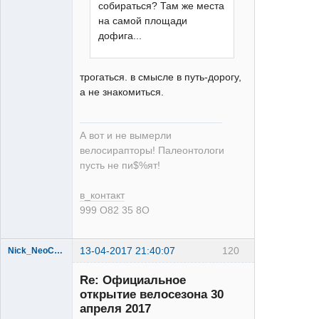
собираться? Там же места
на самой площади
дофига...
трогаться. в смысле в путь-дорогу,
а не знакомиться.
А вот и не вымерли
велосирапторы! Палеонтологи
пусть не пи$%ят!
в_контакт
999 О82 35 8О
13-04-2017 21:40:07
120
Nick_NeoCOM
Re: Официальное
открытие велосезона 30
апреля 2017