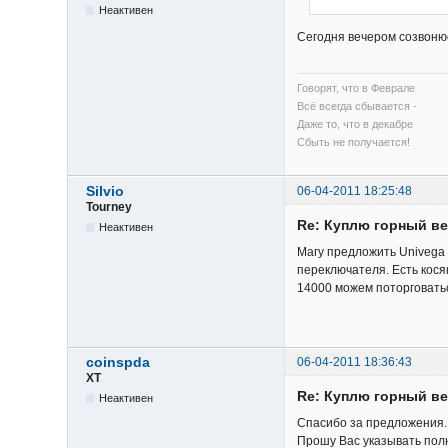
Неактивен
Сегодня вечером созвонюс
Говорят, что в Феврале
Всё всегда сбывается -
Даже то, что в декабре
Сбыть не получается!
Silvio
06-04-2011 18:25:48
Tourney
Re: Куплю горный в
Неактивен
Магу предложить Univega 
переключателя. Есть косяк
14000 можем поторговать
coinspda
06-04-2011 18:36:43
XT
Re: Куплю горный в
Неактивен
Спасибо за предложения.
Прошу Вас указывать полн