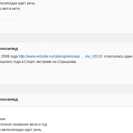
лосипедах идет речь.
 вел в нете.
елосипед
0 2008 года
http://www.velosite.ru/catalog/velosipe … ina_ht510/
откаталась один
рошлого года в Спорт-экстриме на Серышева.
елосипед
ния.
полное название вела и год.
х велосипедах идет речь.