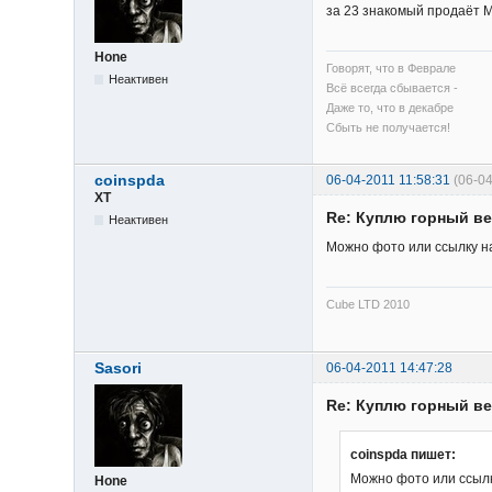
за 23 знакомый продаёт Ma
Hone
Говорят, что в Феврале
Неактивен
Всё всегда сбывается -
Даже то, что в декабре
Сбыть не получается!
coinspda
06-04-2011 11:58:31
(06-0
XT
Re: Куплю горный в
Неактивен
Можно фото или ссылку на 
Cube LTD 2010
Sasori
06-04-2011 14:47:28
Re: Куплю горный в
coinspda пишет:
Можно фото или ссылку
Hone