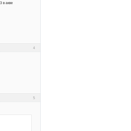
3 в акве
4
5