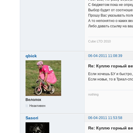
С бюджетом пока не опреде
Выбор будит от соотноше
Прошу Вас указывать полн
А то непонятно о каких ве
Либо давать ссылку на ваш
Cube LTD 2010
qbick
06-04-2011 11:08:39
Re: Куплю горный в
Если хочешь БУ и быстро,
Если новье, то в Триал-с
nothing
Велолох
Неактивен
Sasori
06-04-2011 11:53:58
Re: Куплю горный в