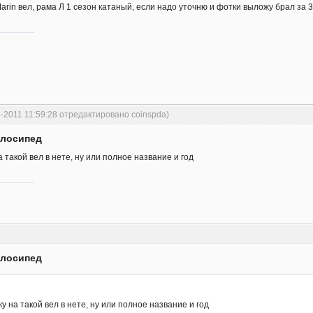
rin вел, рама Л 1 сезон катаный, если надо уточню и фотки выложу брал за 3
4-2011 11:59:28 отредактировано coinspda)
елосипед
такой вел в нете, ну или полное название и год
елосипед
 на такой вел в нете, ну или полное название и год