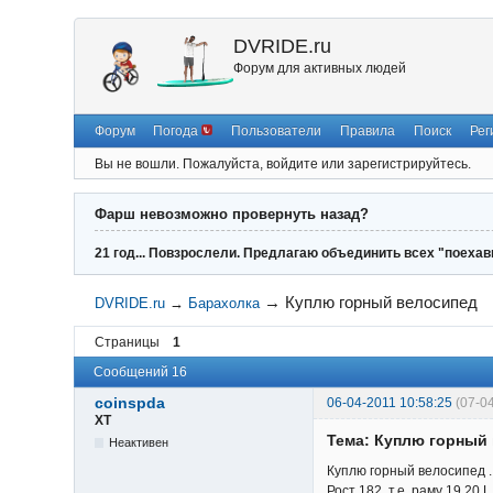
DVRIDE.ru
Форум для активных людей
Форум
Погода
Пользователи
Правила
Поиск
Рег
Вы не вошли.
Пожалуйста, войдите или зарегистрируйтесь.
Фарш невозможно провернуть назад?
21 год... Повзрослели. Предлагаю объединить всех "поехав
→
Куплю горный велосипед
DVRIDE.ru
→
Барахолка
Страницы
1
Сообщений 16
coinspda
06-04-2011 10:58:25
(07-0
XT
Тема: Куплю горный
Неактивен
Куплю горный велосипед .
Рост 182, т.е. раму 19,20,L