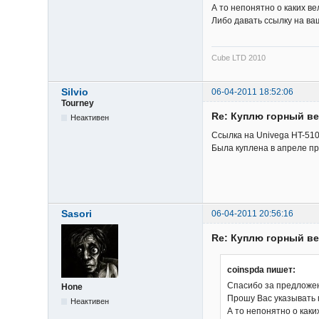
А то непонятно о каких ве
Либо давать ссылку на ваш
Cube LTD 2010
Silvio
06-04-2011 18:52:06
Tourney
Re: Куплю горный в
Неактивен
Ссылка на Univega HT-51
Была куплена в апреле п
Sasori
06-04-2011 20:56:16
Re: Куплю горный в
coinspda пишет:
Спасибо за предложе
Hone
Прошу Вас указывать 
Неактивен
А то непонятно о каки