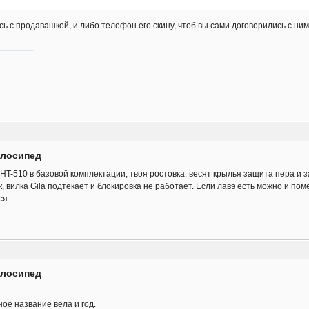
ь с продавашкой, и либо телефон его скину, чтоб вы сами договорились с ни
елосипед
HT-510 в базовой комплектации, твоя ростовка, весят крылья защита пера и 
, вилка Gila подтекает и блокировка не работает. Если лавэ есть можно и пом
ся.
елосипед
ое название вела и год.