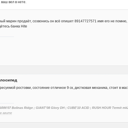
 ваш вел в нете.
рый марин продаёт, созвонись он всё опишет 89147727571 имя его не помню, 
ётесь банка Hite
елосипед
ресуемой ростовки, состояние отличное 9 ск, дистковая механика, стоит в ма
ARIN'07 Bolinas Ridge ; GIANT'08 Glory DH ; CUBE'10 ACID ; RUSH HOUR Termit mk2
,
в авите