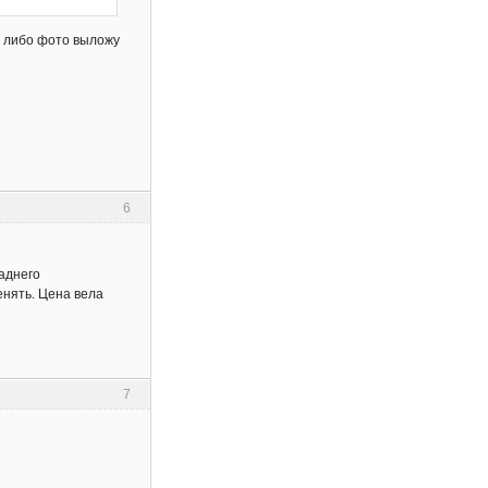
м либо фото выложу
6
заднего
енять. Цена вела
7