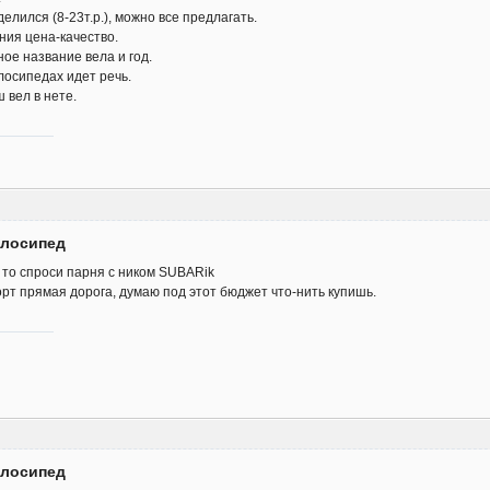
лился (8-23т.р.), можно все предлагать.
ния цена-качество.
ое название вела и год.
лосипедах идет речь.
 вел в нете.
елосипед
 то спроси парня с ником SUBARik
порт прямая дорога, думаю под этот бюджет что-нить купишь.
елосипед