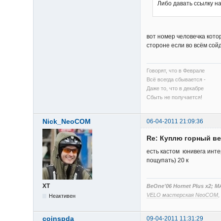
Либо давать ссылку на
вот номер человечка кото
стороне если во всём сойд
Говорят, что в Феврале
Всё всегда сбывается -
Даже то, что в декабре
Сбыть не получается!
Nick_NeoCOM
06-04-2011 21:09:36
Re: Куплю горный в
есть кастом юнивега инте
пощупать) 20 к
XT
BeOne'06 Hornet Plus x2; M
VELO мастерская NeoCOM
Неактивен
coinspda
09-04-2011 11:31:29