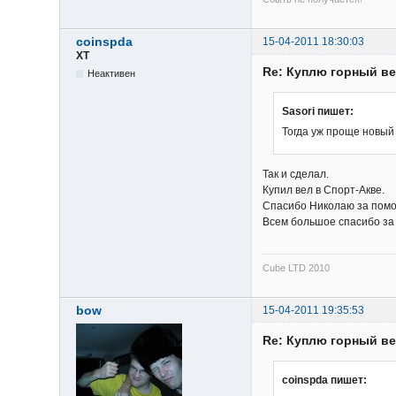
coinspda
15-04-2011 18:30:03
XT
Re: Куплю горный в
Неактивен
Sasori пишет:
Тогда уж проще новый 
Так и сделал.
Купил вел в Спорт-Акве.
Спасибо Николаю за пом
Всем большое спасибо за
Cube LTD 2010
bow
15-04-2011 19:35:53
Re: Куплю горный в
coinspda пишет: