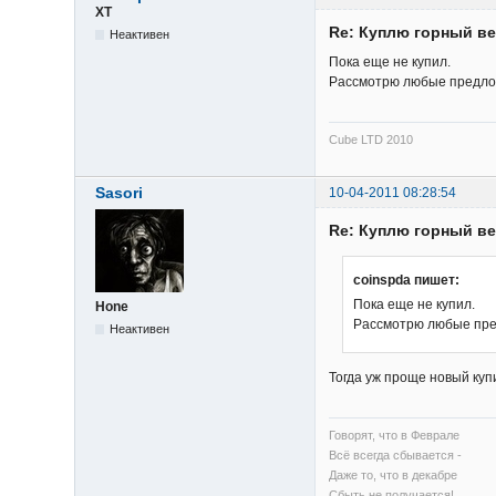
XT
Re: Куплю горный в
Неактивен
Пока еще не купил.
Рассмотрю любые предлож
Cube LTD 2010
Sasori
10-04-2011 08:28:54
Re: Куплю горный в
coinspda пишет:
Пока еще не купил.
Hone
Рассмотрю любые пред
Неактивен
Тогда уж проще новый куп
Говорят, что в Феврале
Всё всегда сбывается -
Даже то, что в декабре
Сбыть не получается!