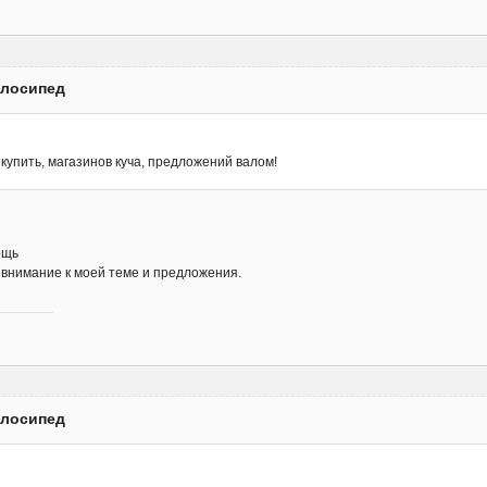
елосипед
купить, магазинов куча, предложений валом!
ощь
 внимание к моей теме и предложения.
елосипед