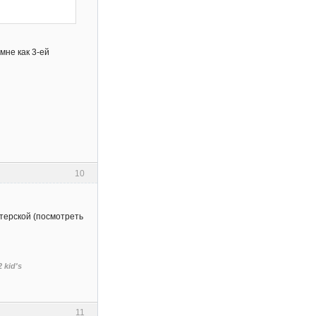
мне как 3-ей
10
стерской (посмотреть
 kid's
11