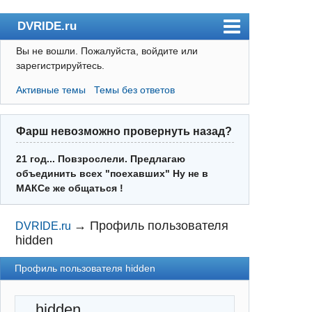
DVRIDE.ru
Вы не вошли.
Пожалуйста, войдите или
Форум
зарегистрируйтесь.
Погода
Активные темы
Темы без ответов
Пользователи
Правила
Фарш невозможно провернуть назад?
Поиск
21 год... Повзрослели. Предлагаю
объединить всех "поехавших" Ну не в
Регистрация
МАКСе же общаться !
Вход
→
Профиль пользователя
DVRIDE.ru
hidden
Профиль пользователя hidden
hidden