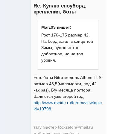
Re: Куплю сноуборд,
крепления, боты
Marz99 пишет:
Рост 170-175 размер 42.
Человек
На борд встал в конце той
Татуировка
Зимы, нужно что-то
Неактивен
добротное, но не топ
уровня.
Есть боты Nitro модель Athem TLS.
размер 43,5(маломерки, под 42
как раз). Б/у месяца полтора.
Валяются уже второй год
http://www.dvride.ru/forum/viewtopic.php?
id=10798
тату мастер Roxzefon@mail.ru
моё тело, моя свобода