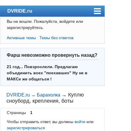
DVRIDE.ru
Вы не вошли.
Пожалуйста, войдите или
Форум
зарегистрируйтесь.
Погода
Активные темы
Темы без ответов
Пользователи
Правила
Фарш невозможно провернуть назад?
Поиск
21 год... Повзрослели. Предлагаю
объединить всех "поехавших" Ну не в
Регистрация
МАКСе же общаться !
Вход
→
Куплю
DVRIDE.ru
→
Барахолка
сноуборд, крепления, боты
Страницы
1
Чтобы отправить ответ, вы должны
войти
или
зарегистрироваться