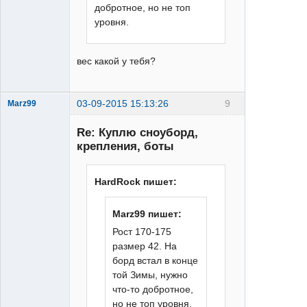
добротное, но не топ
уровня.
вес какой у тебя?
03-09-2015 15:13:26
9
Marz99
Re: Куплю сноуборд,
крепления, боты
HardRock пишет:
XTR
Marz99 пишет:
Неактивен
Рост 170-175
размер 42. На
борд встал в конце
той Зимы, нужно
что-то добротное,
но не топ уровня.