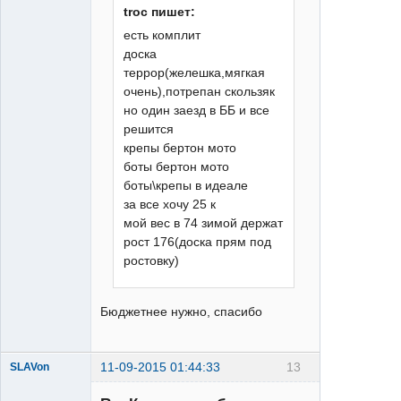
troc пишет:
есть комплит
XTR
доска
Неактивен
террор(желешка,мягкая
очень),потрепан скользяк
но один заезд в ББ и все
решится
крепы бертон мото
боты бертон мото
боты\крепы в идеале
за все хочу 25 к
мой вес в 74 зимой держат
рост 176(доска прям под
ростовку)
Бюджетнее нужно, спасибо
11-09-2015 01:44:33
13
SLAVon