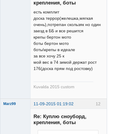
крепления, боты
есть комплит
доска террор(желешка,мягкая
очень),потрепан скользяк но один
заезд в ББ и все решится
крепы бертон мото
боты бертон мото
боты\крепы в идеале
за все хочу 25 к
мой вес в 74 зимой держат рост
176(доска прям под ростовку)
Kuvalda 2015 custom
11-09-2015 01:19:02
12
Marz99
Re: Куплю сноуборд,
крепления, боты