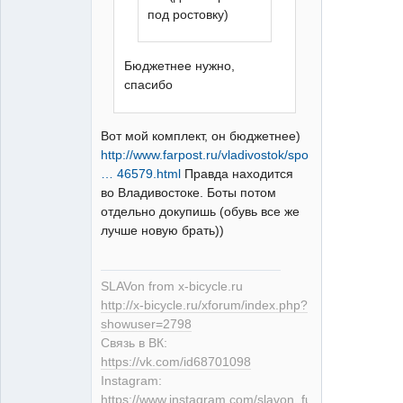
под ростовку)
Бюджетнее нужно,
спасибо
Вот мой комплект, он бюджетнее)
http://www.farpost.ru/vladivostok/sport
… 46579.html
Правда находится
во Владивостоке. Боты потом
отдельно докупишь (обувь все же
лучше новую брать))
SLAVon from x-bicycle.ru
http://x-bicycle.ru/xforum/index.php?
showuser=2798
Связь в ВК:
https://vk.com/id68701098
Instagram:
https://www.instagram.com/slavon_fuckoff/