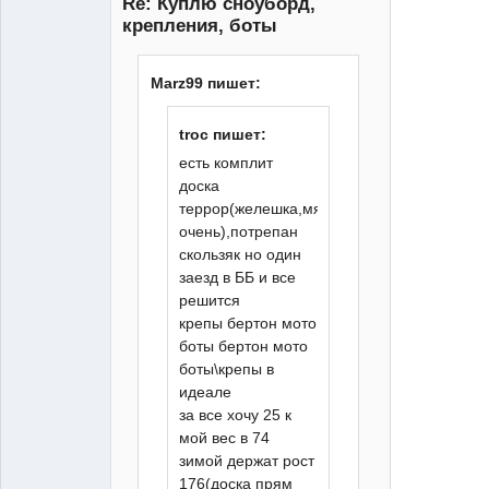
Re: Куплю сноуборд,
крепления, боты
Marz99 пишет:
XTR
Неактивен
troc пишет:
есть комплит
доска
террор(желешка,мягкая
очень),потрепан
скользяк но один
заезд в ББ и все
решится
крепы бертон мото
боты бертон мото
боты\крепы в
идеале
за все хочу 25 к
мой вес в 74
зимой держат рост
176(доска прям