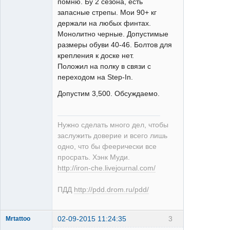
помню. Бу 2 сезона, есть
XT
запасные стрепы. Мои 90+ кг
Неактивен
держали на любых финтах.
Монолитно черные. Допустимые
размеры обуви 40-46. Болтов для
крепления к доске нет.
Положил на полку в связи с
переходом на Step-In.
Допустим 3,500. Обсуждаемо.
Нужно сделать много дел, чтобы
заслужить доверие и всего лишь
одно, что бы феерически все
просрать. Хэнк Муди.
http://iron-che.livejournal.com/
ПДД
http://pdd.drom.ru/pdd/
02-09-2015 11:24:35
3
Mrtattoo