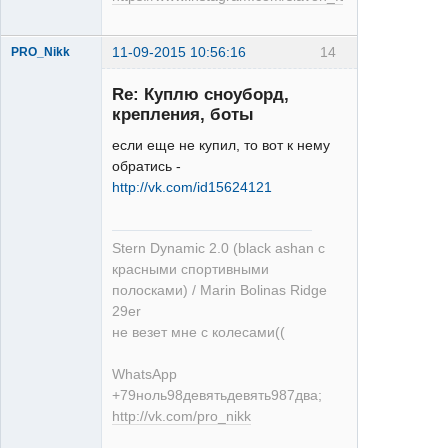
11-09-2015 10:56:16
14
PRO_Nikk
Re: Куплю сноуборд,
крепления, боты
если еще не купил, то вот к нему
обратись -
http://vk.com/id15624121
XT
Неактивен
Stern Dynamic 2.0 (black ashan с
красными спортивными
полосками) / Marin Bolinas Ridge
29er
не везет мне с колесами((
WhatsApp
+79ноль98девятьдевять987два;
http://vk.com/pro_nikk