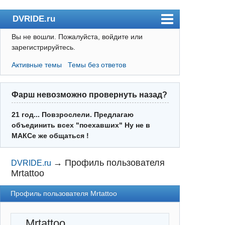
DVRIDE.ru
Вы не вошли.
Пожалуйста, войдите или
Форум
зарегистрируйтесь.
Погода
Активные темы
Темы без ответов
Пользователи
Правила
Фарш невозможно провернуть назад?
Поиск
21 год... Повзрослели. Предлагаю
объединить всех "поехавших" Ну не в
Регистрация
МАКСе же общаться !
Вход
→
Профиль пользователя
DVRIDE.ru
Mrtattoo
Профиль пользователя Mrtattoo
Mrtattoo