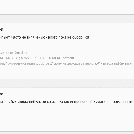
ой
 пьют, часто не кипяченую - никто пока не обоср...ся
kazyonnov@mail.ru
14-164-39-45; 8-924-217-19-83 - ТОЛЬКО ватсап!!!
ла/Приключения разных сортов,/Я живу не держась за перила,/Я - всегда на€бнуться г
ой
т кто нибудь когда нибудь её состав узнавал-проверял? думаю он нормальный