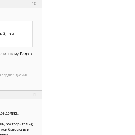
10
ый, но я
остальному. Вода в
 в сердце". Джеймс
11
оде домика,
ь, растворитель)))
чкой быковка или