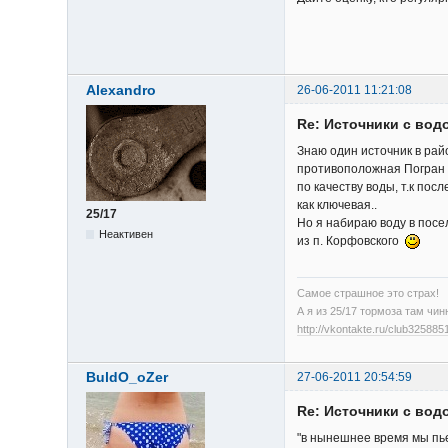
Alexandro
26-06-2011 11:21:08
Re: Источники с вод
Знаю один источник в рай
противоположная Погран и
по качеству воды, т.к пос
как ключевая..
25/17
Но я набираю воду в посе
Неактивен
из п. Корфовского
Самое страшное это страх!
А я из 25/17 тормоза там чин
http://vkontakte.ru/club325885
BuldO_oZer
27-06-2011 20:54:59
Re: Источники с вод
"в нынешнее время мы пьем