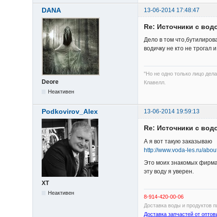
DANA
13-06-2014 17:48:47
Re: Источники с вод
Дело в том что,бутилиров
водичку не кто не трогал 
"Но не одно только лицо дела
Deore
Клавелл.
Неактивен
Podkovirov_Alex
13-06-2014 19:59:13
Re: Источники с вод
А я вот такую заказываю
http://www.voda-les.ru/abo
Это моих знакомых фирма.
эту воду я уверен.
XT
Неактивен
8-914-420-00-06
Доставка воды и продуктов 
Доставка запчастей от оптов