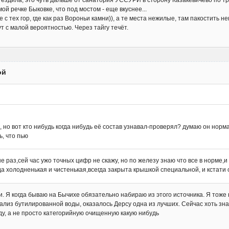
а ездила, это чуть дальше от санатория УССУРИ в сторону Казакевичево по тр
мой речке Быковке, что под мостом - еще вкуснее...
е с тех гор, где как раз Вороньи камни)), а те места нежилые, там пакостить н
т с малой вероятностью. Через тайгу течёт.
ой
, но вот кто нибудь когда нибудь её состав узнавал-проверял? думаю он норм
, что пью
е раз,сей час ужо точных цифр не скажу, но по железу знаю что все в норме,и
да холодненькая и чистенькая,всегда закрыта крышкой специальной, и кстати
и. Я когда бываю на Бычихе обязательно набираю из этого источника. Я тоже
лиз бутилированной воды, оказалось Дерсу одна из лучших. Сейчас хоть зна
у, а не просто категорийную очищенную какую нибудь