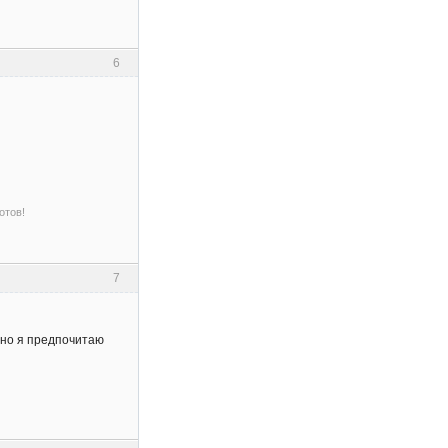
6
отов!
7
, но я предпочитаю