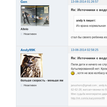
Gen
13-06-2014 01:26:57
Re: Источники с вод
andy k пишет:
Из крана нормальная - 
Alivio
Неактивен
стал бы своего ребенка и
Andy99K
13-06-2014 02:58:25
Re: Источники с вод
Пили дети и ничего не слу
бутылированной нет. Кроме
. , хотя не всю колбасу 
больше скорость - меньше ям
Неактивен
janushors@gmail.com ; andy.
62-62-28; ватсап+звонки по 9
Мне судьба многократно дари
http://vk.com/a.kazyonnov99