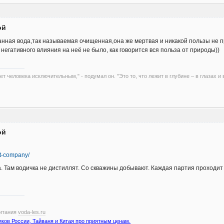
ой
анная вода,так называемая очищенная,она же мертвая и никакой пользы не п
и негативного влияния на неё не было, как говорится вся польза от природы))
ет человека исключительным," - подумал он. "Это то, что лежит в глубине – в глазах и
ой
ut-company/
 Там водичка не дистиллят. Со скважины добывают. Каждая партия проходит 
питания
voda-les.ru
иков России, Тайваня и Китая про приятным ценам.