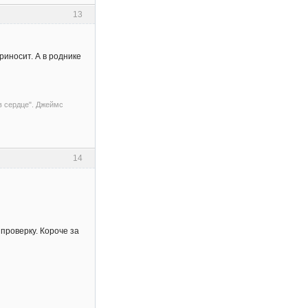
13
риносит. А в роднике
 в сердце". Джеймс
14
проверку. Короче за