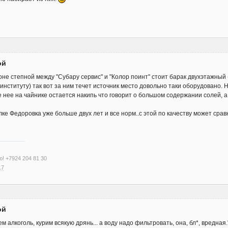
ой
оне степной между "Субару сервис" и "Колор поинт" стоит барак двухэтажный
нституту) так вот за ним течет источник место довольно таки оборудовано. 
ле нее на чайнике остается накипь что говорит о большом содержании солей, а 
лке Федоровка уже больше двух лет и все норм..с этой по качеству может срав
ю! +7924 204 81 30
17
ой
 алкоголь, курим всякую дрянь... а воду надо фильтровать, она, бл*, вредная.