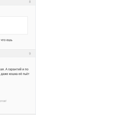
8
 что ешь
9
ая. А гарантий и по
я даже кошка её пьёт
отов!