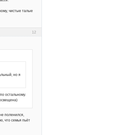
ассе.
екому, чистые талые
12
альный, но я
 по остальному.
 освещена)
 не поленился,
ю, что семья пьёт