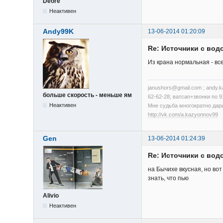
Deore
Неактивен
Andy99K
13-06-2014 01:20:09
Re: Источники с вод
Из крана нормальная - все
janushors@gmail.com ; andy.
больше скорость - меньше ям
62-62-28; ватсап+звонки по 9
Неактивен
Мне судьба многократно дари
http://vk.com/a.kazyonnov99
Gen
13-06-2014 01:24:39
Re: Источники с вод
на Бычихе вкусная, но во
знать, что пью
Alivio
Неактивен