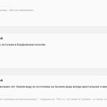
ищницы...Мысли извращенки...
ой
, источник в Корфовском поселке.
ой
кольких лет берем воду из источника на бычихе,вода всегда кристальная и вку
ет человека исключительным," - подумал он. "Это то, что лежит в глубине – в глазах и