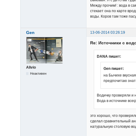
Быковая. Я с детства туд
Между прочим! : вода в са
стекает она по карте врод
воды. Коров там тоже пасу
Gen
13-06-2014 03:26:19
Re: Источники с вод
DANA пишет:
Alivio
Gen пишет:
Неактивен
на Бычихе вкусная
предпочитаю знать
Водичку проверяли и н
Вода в источнике всег
это хорошо, что проверял
сделал сравнительный ана
натуральную столовую вод