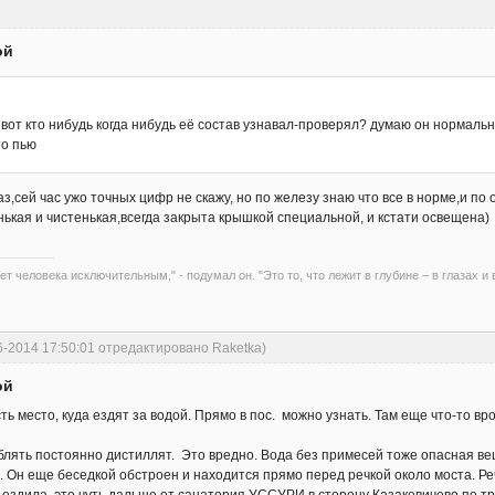
ой
 вот кто нибудь когда нибудь её состав узнавал-проверял? думаю он нормальн
то пью
з,сей час ужо точных цифр не скажу, но по железу знаю что все в норме,и по 
нькая и чистенькая,всегда закрыта крышкой специальной, и кстати освещена)
ет человека исключительным," - подумал он. "Это то, что лежит в глубине – в глазах и
6-2014 17:50:01 отредактировано Raketka)
ой
ть место, куда ездят за водой. Прямо в пос. можно узнать. Там еще что-то вр
блять постоянно дистиллят. Это вредно. Вода без примесей тоже опасная вещ
. Он еще беседкой обстроен и находится прямо перед речкой около моста. Ре