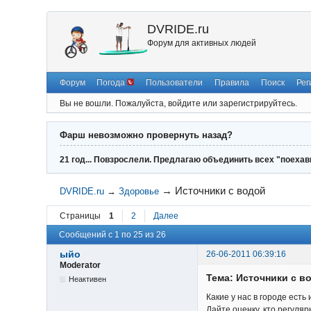
DVRIDE.ru
Форум для активных людей
Форум
Погода
Пользователи
Правила
Поиск
Рег
Вы не вошли.
Пожалуйста, войдите или зарегистрируйтесь.
Фарш невозможно провернуть назад?
21 год... Повзрослели. Предлагаю объединить всех "поехав
→
Источники с водой
DVRIDE.ru
→
Здоровье
Страницы
1
2
Далее
Сообщений с 1 по 25 из 26
ыйо
26-06-2011 06:39:16
Moderator
Тема: Источники с в
Неактивен
Какие у нас в городе есть
Дайте оценку, кто регуляр