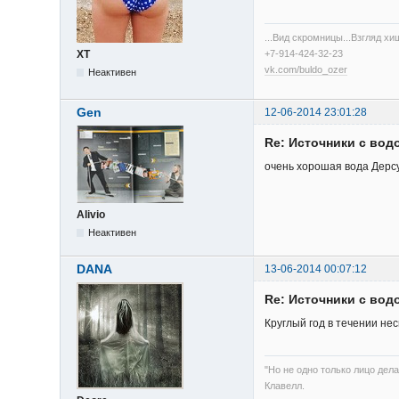
...Вид скромницы...Взгляд х
+7-914-424-32-23
XT
vk.com/buldo_ozer
Неактивен
Gen
12-06-2014 23:01:28
Re: Источники с вод
очень хорошая вода Дерсу
Alivio
Неактивен
DANA
13-06-2014 00:07:12
Re: Источники с вод
Круглый год в течении нес
"Но не одно только лицо дела
Клавелл.