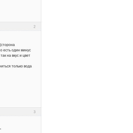
2
 (сторона
Но есть один минус
так на вкус и цвет
ниться только вода
3
"