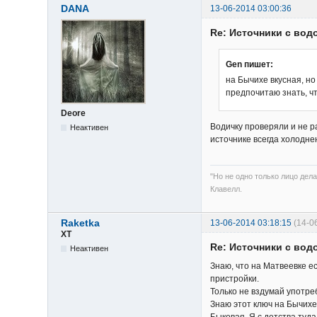
DANA
13-06-2014 03:00:36
Re: Источники с вод
Gen пишет:
на Бычихе вкусная, но
предпочитаю знать, ч
Deore
Водичку проверяли и не ра
Неактивен
источнике всегда холодне
"Но не одно только лицо дела
Клавелл.
Raketka
13-06-2014 03:18:15
(14-0
XT
Re: Источники с вод
Неактивен
Знаю, что на Матвеевке ес
пристройки.
Только не вздумай употре
Знаю этот ключ на Бычихе