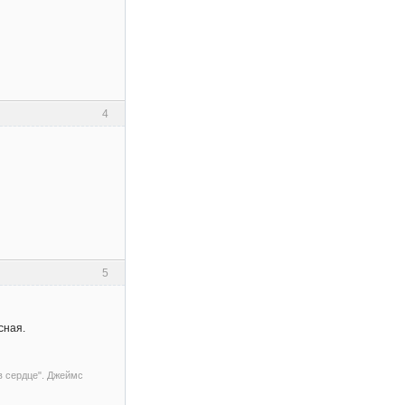
4
5
сная.
 в сердце". Джеймс