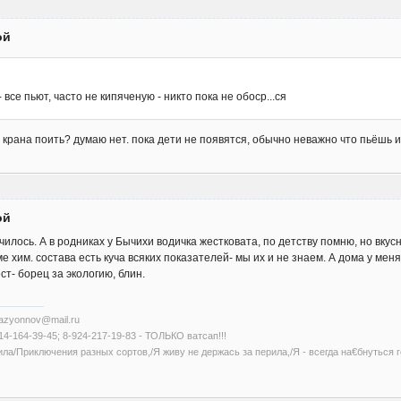
ой
все пьют, часто не кипяченую - никто пока не обоср...ся
з крана поить? думаю нет. пока дети не появятся, обычно неважно что пьёшь и
ой
чилось. А в родниках у Бычихи водичка жестковата, по детству помню, но вкусн
 хим. состава есть куча всяких показателей- мы их и не знаем. А дома у мен
ест- борец за экологию, блин.
kazyonnov@mail.ru
14-164-39-45; 8-924-217-19-83 - ТОЛЬКО ватсап!!!
ла/Приключения разных сортов,/Я живу не держась за перила,/Я - всегда на€бнуться г