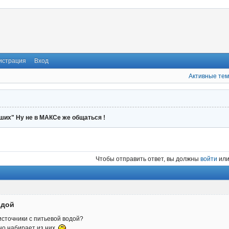
истрация
Вход
Активные те
ших" Ну не в МАКСе же общаться !
Чтобы отправить ответ, вы должны
войти
ил
одой
 источники с питьевой водой?
но набирает из них.