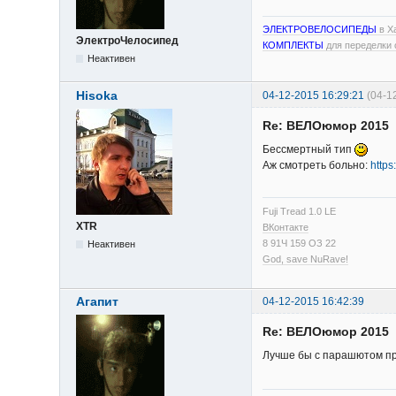
ЭЛЕКТРОВЕЛОСИПЕДЫ
в Х
ЭлектроЧелосипед
КОМПЛЕКТЫ
для переделки 
Неактивен
Hisoka
04-12-2015 16:29:21
(04-1
Re: ВЕЛОюмор 2015
Бессмертный тип
Аж смотреть больно:
http
Fuji Tread 1.0 LE
XTR
ВКонтакте
8 91Ч 159 ОЗ 22
Неактивен
God, save NuRave!
Агапит
04-12-2015 16:42:39
Re: ВЕЛОюмор 2015
Лучше бы с парашютом п