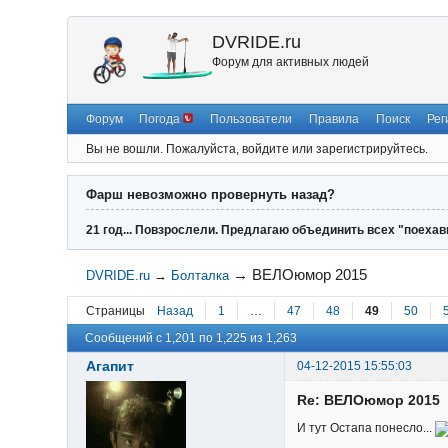
DVRIDE.ru
Форум для активных людей
Форум
Погода
Пользователи
Правила
Поиск
Рег
Вы не вошли.
Пожалуйста, войдите или зарегистрируйтесь.
Фарш невозможно провернуть назад?
21 год... Повзрослели. Предлагаю объединить всех "поехав
→
ВЕЛОюмор 2015
DVRIDE.ru
→
Болталка
Страницы
Назад
1
…
47
48
49
50
Сообщений с 1,201 по 1,225 из 1,263
Агапит
04-12-2015 15:55:03
Re: ВЕЛОюмор 2015
И тут Остапа понесло...