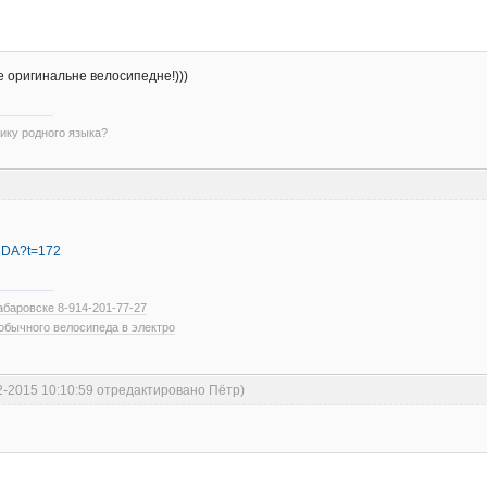
е оригинальне велосипедне!)))
ику родного языка?
x3DA?t=172
абаровске 8-914-201-77-27
обычного велосипеда в электро
2-2015 10:10:59 отредактировано Пётр)