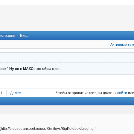
истрация
Вход
Активные те
ших" Ну не в МАКСе же общаться !
51
Далее
Чтобы отправить ответ, вы должны
войти
ил