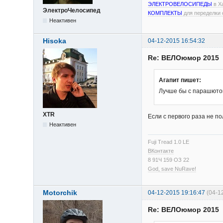
ЭЛЕКТРОВЕЛОСИПЕДЫ
в Х
ЭлектроЧелосипед
КОМПЛЕКТЫ
для переделки 
Неактивен
Hisoka
04-12-2015 16:54:32
Re: ВЕЛОюмор 2015
Агапит пишет:
Лучше бы с парашюто
XTR
Если с первого раза не п
Неактивен
Fuji Tread 1.0 LE
ВКонтакте
8 91Ч 159 ОЗ 22
God, save NuRave!
Motorchik
04-12-2015 19:16:47
(04-1
Re: ВЕЛОюмор 2015