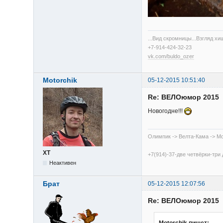
...Вид скромницы...Взгляд х
+7-914-424-32-23
vk.com/buldo_ozer
Motorchik
05-12-2015 10:51:40
Re: ВЕЛОюмор 2015
Новогодне!!!
Олимпик -> Велта-Кама -> Mo
XT
+7(914)-37-две четвёрки-три
Неактивен
Брат
05-12-2015 12:07:56
Re: ВЕЛОюмор 2015
Motorchik пишет: