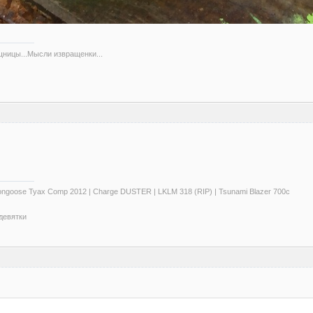
ищницы...Мысли извращенки...
ngoose Tyax Comp 2012 | Charge DUSTER | LKLM 318 (RIP) | Tsunami Blazer 700c
 девятки