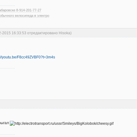
абаровске 8-914-201-77-27
обычного велосипеда в электро
2-2015 16:33:53 отредактировано Hisoka)
s://youtu.be/F8cc49ZVBF0?t=3m4s
рыгал