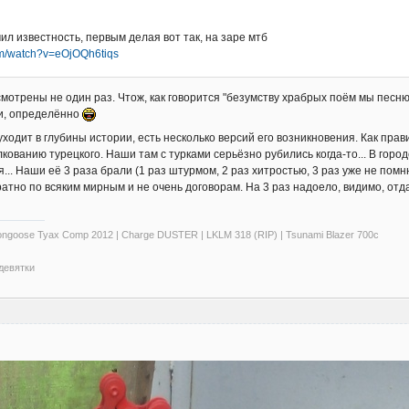
л известность, первым делая вот так, на заре мтб
om/watch?v=eOjOQh6tiqs
смотрены не один раз. Чтож, как говорится "безумству храбрых поём мы песню
и, определённо
ходит в глубины истории, есть несколько версий его возникновения. Как прави
кованию турецкого. Наши там с турками серьёзно рубились когда-то... В горо
ая... Наши её 3 раза брали (1 раз штурмом, 2 раз хитростью, 3 раз уже не помн
ратно по всяким мирным и не очень договорам. На 3 раз надоело, видимо, от
ngoose Tyax Comp 2012 | Charge DUSTER | LKLM 318 (RIP) | Tsunami Blazer 700c
 девятки