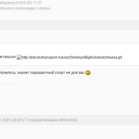
абаровске 8-914-201-77-27
обычного велосипеда в электро
м прыгал
олучилось, значит парашютный спорт не для вас
2-2015 19:18:17 отредактировано Motorchik)