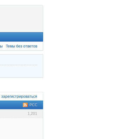
мы
Темы без ответов
и
зарегистрироваться
РСС
1,201