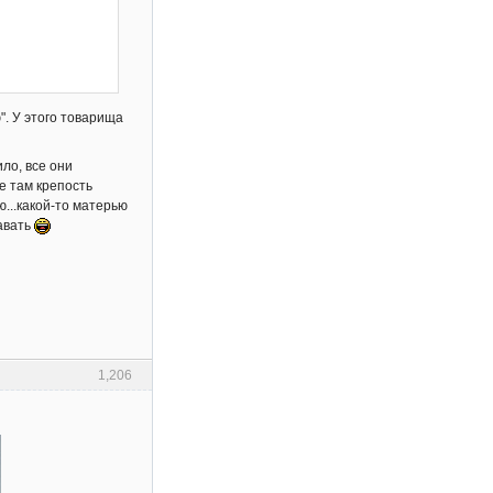
". У этого товарища
ло, все они
де там крепость
ю...какой-то матерью
давать
1,206