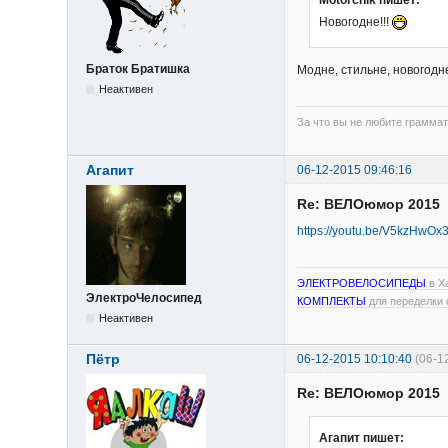
Новогодне!!!
Браток Братишка
Модне, стильне, новогодн
Неактивен
За что вы не любите граммат
Агапит
06-12-2015 09:46:16
Re: ВЕЛОюмор 2015
https://youtu.be/V5kzHwO
ЭЛЕКТРОВЕЛОСИПЕДЫ
в Х
ЭлектроЧелосипед
КОМПЛЕКТЫ
для переделки 
Неактивен
Пётр
06-12-2015 10:10:40
(06-1
Re: ВЕЛОюмор 2015
Агапит пишет: