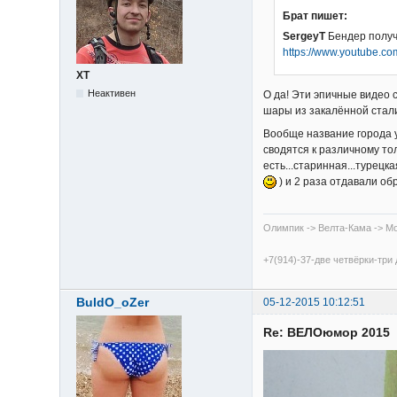
Брат пишет:
SergeyT
Бендер получи
https://www.youtube.c
XT
Неактивен
О да! Эти эпичные видео 
шары из закалённой стал
Вообще название города у
сводятся к различному тол
есть...старинная...турецк
) и 2 раза отдавали об
Олимпик -> Велта-Кама -> Mo
+7(914)-37-две четвёрки-три
BuldO_oZer
05-12-2015 10:12:51
Re: ВЕЛОюмор 2015