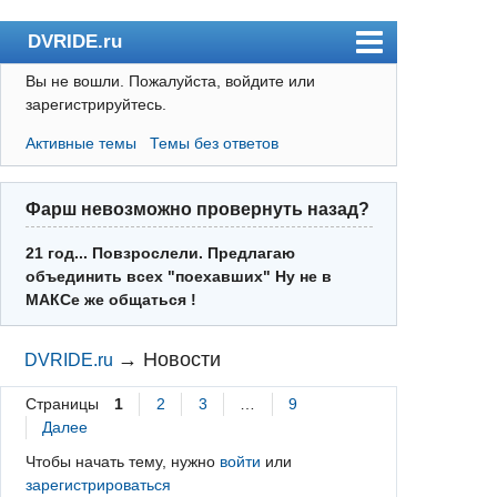
DVRIDE.ru
Вы не вошли.
Пожалуйста, войдите или
Форум
зарегистрируйтесь.
Погода
Активные темы
Темы без ответов
Пользователи
Правила
Фарш невозможно провернуть назад?
Поиск
21 год... Повзрослели. Предлагаю
объединить всех "поехавших" Ну не в
Регистрация
МАКСе же общаться !
Вход
→
Новости
DVRIDE.ru
Страницы
1
2
3
…
9
Далее
Чтобы начать тему, нужно
войти
или
зарегистрироваться