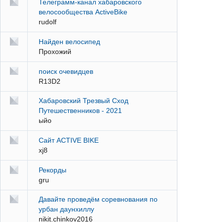
Телеграмм-канал хабаровского
велосообщества ActiveBike
rudolf
Найден велосипед
Прохожий
поиск очевидцев
R13D2
Хабаровский Трезвый Сход
Путешественников - 2021
ыйо
Сайт ACTIVE BIKE
xj8
Рекорды
gru
Давайте проведём соревнования по
урбан даунхиллу
nikit.chinkov2016