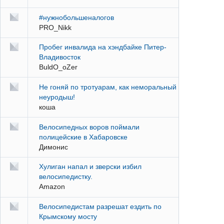
#нужнобольшеналогов
PRO_Nikk
Пробег инвалида на хэндбайке Питер-
Владивосток
BuldO_oZer
Не гоняй по тротуарам, как неморальный
неуродыш!
коша
Велосипедных воров поймали
полицейские в Хабаровске
Димонис
Хулиган напал и зверски избил
велосипедистку.
Amazon
Велосипедистам разрешат ездить по
Крымскому мосту