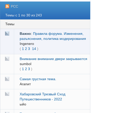
РСС
Темы с 1 по 30 из 243
Темы
Важно
:
Правила форума. Изменения,
разъяснения, политика модерирования
Ingenero
(
1
2
3
14
)
Внимание внимание двери закрываются
sumbol
(
1
2
3
)
Самая грустная тема.
Агапит
Хабаровский Трезвый Сход
Путешественников - 2022
ыйо