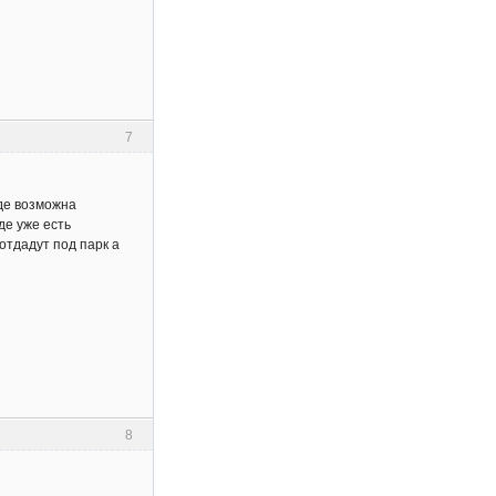
7
где возможна
де уже есть
 отдадут под парк а
8