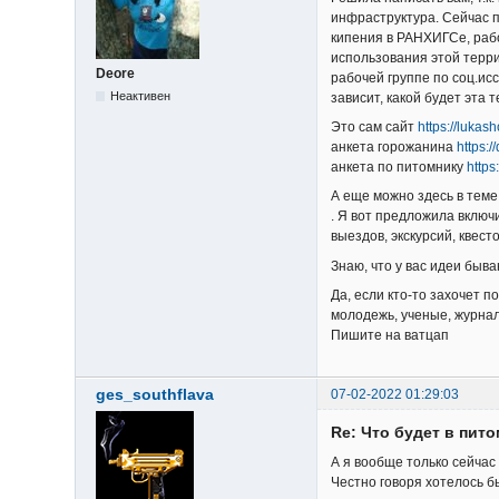
инфраструктура. Сейчас п
кипения в РАНХИГСе, раб
использования этой терри
Deore
рабочей группе по соц.ис
Неактивен
зависит, какой будет эта 
Это сам сайт
https://lukas
анкета горожанина
https:
анкета по питомнику
https
А еще можно здесь в теме
. Я вот предложила вклю
выездов, экскурсий, квес
Знаю, что у вас идеи быва
Да, если кто-то захочет 
молодежь, ученые, журнал
Пишите на ватцап
ges_southflava
07-02-2022 01:29:03
Re: Что будет в пит
А я вообще только сейчас 
Честно говоря хотелось б