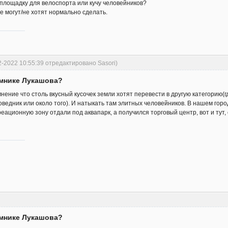
 площадку для велоспорта или кучу человейников?
е могут/не хотят нормально сделать.
2-2022 10:55:39 отредактировано Sasori)
омнике Лукашова?
мнение что столь вкусный кусочек земли хотят перевести в другую категорию(
оведник или около того). И натыкать там элитных человейников. В нашем горо
еационную зону отдали под аквапарк, а получился торговый центр, вот и тут,
омнике Лукашова?