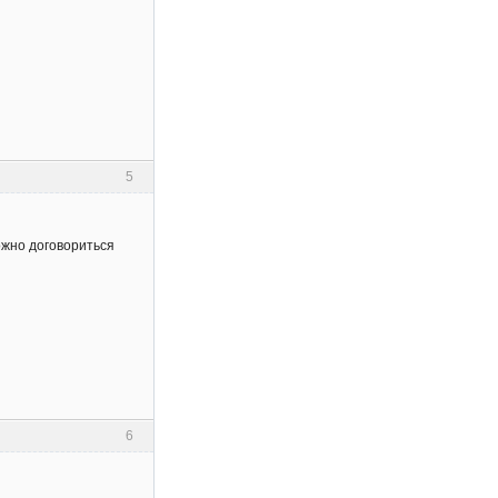
5
ожно договориться
6