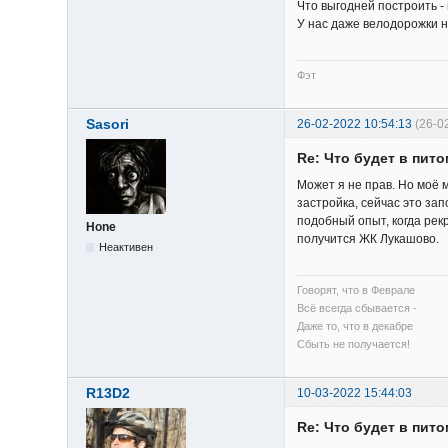
Что выгодней построить -
У нас даже велодорожки н
Фэт
Sasori
26-02-2022 10:54:13
(26-0
Re: Что будет в пит
Может я не прав. Но моё 
застройка, сейчас это зап
подобный опыт, когда рекр
Hone
получится ЖК Лукашово.
Неактивен
Говорят, что в Феврале
Всё всегда сбывается -
Даже то, что в декабре
Сбыть не получается!
R13D2
10-03-2022 15:44:03
Re: Что будет в пит