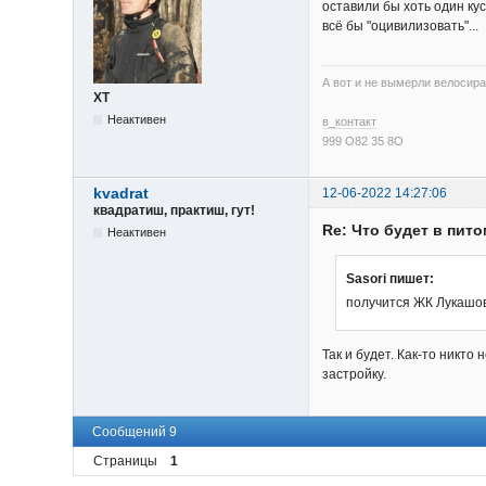
оставили бы хоть один кус
всё бы "оцивилизовать"...
А вот и не вымерли велосира
XT
Неактивен
в_контакт
999 О82 35 8О
kvadrat
12-06-2022 14:27:06
квадратиш, практиш, гут!
Re: Что будет в пит
Неактивен
Sasori пишет:
получится ЖК Лукашо
Так и будет. Как-то никт
застройку.
Сообщений 9
Страницы
1