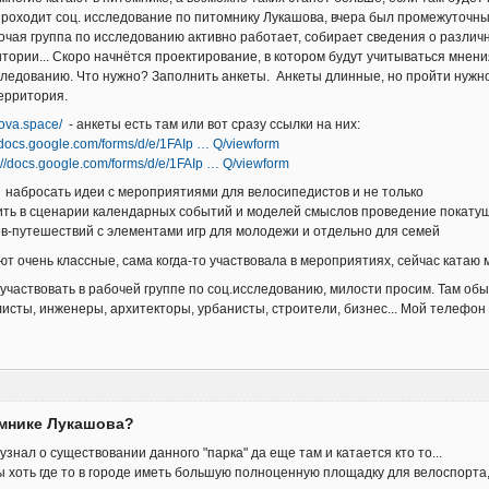
роходит соц. исследование по питомнику Лукашова, вчера был промежуточны
очая группа по исследованию активно работает, собирает сведения о различ
тории... Скоро начнётся проектирование, в котором будут учитываться мнени
следованию. Что нужно? Заполнить анкеты. Анкеты длинные, но пройти нужно, 
территория.
hova.space/
- анкеты есть там или вот сразу ссылки на них:
//docs.google.com/forms/d/e/1FAIp … Q/viewform
://docs.google.com/forms/d/e/1FAIp … Q/viewform
 набросать идеи с мероприятиями для велосипедистов и не только
чить в сценарии календарных событий и моделей смыслов проведение покатуш
тов-путешествий с элементами игр для молодежи и отдельно для семей
ют очень классные, сама когда-то участвовала в мероприятиях, сейчас катаю м
поучаствовать в рабочей группе по соц.исследованию, милости просим. Там об
исты, инженеры, архитекторы, урбанисты, строители, бизнес... Мой телефо
омнике Лукашова?
узнал о существовании данного "парка" да еще там и катается кто то...
ы хоть где то в городе иметь большую полноценную площадку для велоспорта,