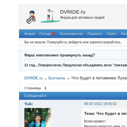
DVRIDE.ru
Форум для активных людей
Форум
Погода
Пользователи
Правила
Поиск
Рег
Вы не вошли.
Пожалуйста, войдите или зарегистрируйтесь.
Фарш невозможно провернуть назад?
21 год... Повзрослели. Предлагаю объединить всех "поехав
→
Что будет в питомнике Лук
DVRIDE.ru
→
Болталка
Страницы
1
Сообщений 9
Yuki
06-02-2022 19:56:02
Тема: Что будет в п
Всем привет!
Решила написать вам, т.к