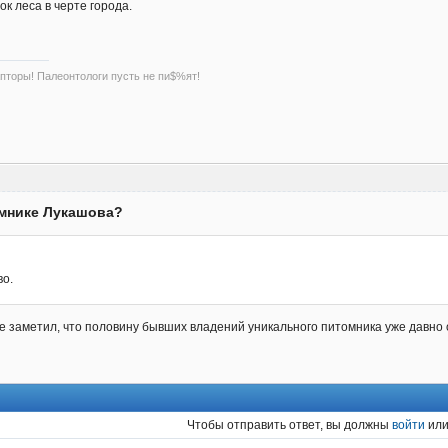
ок леса в черте города.
пторы! Палеонтологи пусть не пи$%ят!
омнике Лукашова?
во.
о не заметил, что половину бывших владений уникального питомника уже давно
Чтобы отправить ответ, вы должны
войти
ил