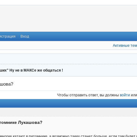
истрация
Вход
Активные те
ших" Ну не в МАКСе же общаться !
ашова?
Чтобы отправить ответ, вы должны
войти
ил
итомнике Лукашова?
. многие катают в питомнике, а возможно таких станет больше, если там буде