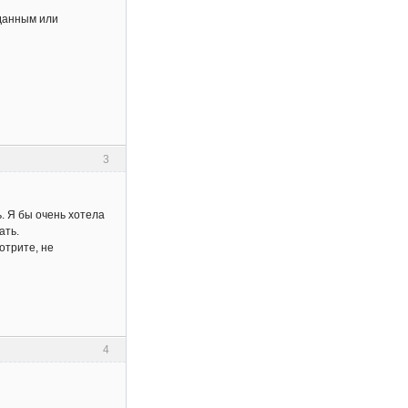
 данным или
3
. Я бы очень хотела
ать.
отрите, не
4