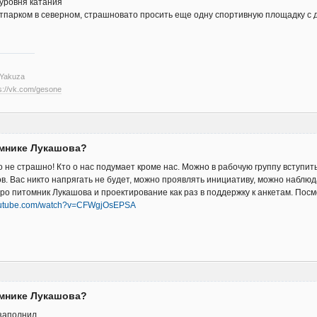
 уровня катания
йтпарком в северном, страшновато просить еще одну спортивную площадку с
se Yakuza
s://vk.com/gesone
омнике Лукашова?
 не страшно! Кто о нас подумает кроме нас. Можно в рабочую группу вступить
в. Вас никто напрягать не будет, можно проявлять инициативу, можно наблюд
ро питомник Лукашова и проектирование как раз в поддержку к анкетам. Посм
youtube.com/watch?v=CFWgjOsEPSA
омнике Лукашова?
 заполнил