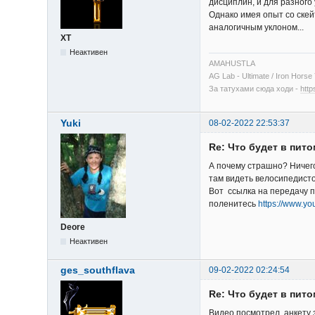
дисциплин, и для разного
Однако имея опыт со ске
аналогичным уклоном...
XT
Неактивен
AMAHUSTLA
AG Lab - Ultimate / Iron Hor
За татухами сюда ходи -
http
Yuki
08-02-2022 22:53:37
Re: Что будет в пит
А почему страшно? Ничего
там видеть велосипедисто
Вот ссылка на передачу п
поленитесь
https://www.
Deore
Неактивен
ges_southflava
09-02-2022 02:24:54
Re: Что будет в пит
Видео посмотрел, анкету