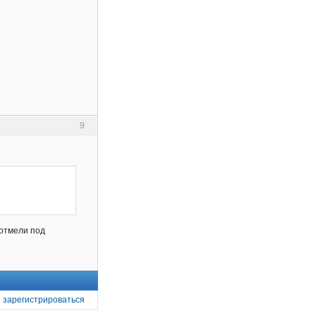
9
 отмели под
и
зарегистрироваться