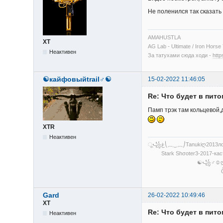
Не поленился так сказат
AMAHUSTLA
XT
AG Lab - Ultimate / Iron Hor
Неактивен
За татухами сюда ходи -
http
☯кайфовыйtrail♂☯
15-02-2022 11:46:05
Re: Что будет в пит
Памп трэк там кольцевой,
XTR
Неактивен
Stark Shσoter3-2017-касто
☯꧁♂☺ღႴрирайда си
ỖбЎβЬ БлÃгоβẸ
Gard
26-02-2022 10:49:46
XT
Re: Что будет в пит
Неактивен