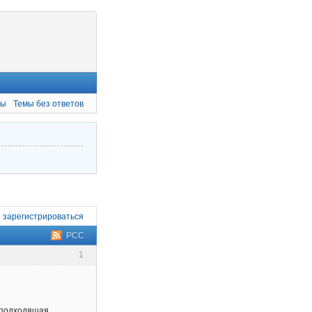
мы
Темы без ответов
и
зарегистрироваться
РСС
1
т подходящая