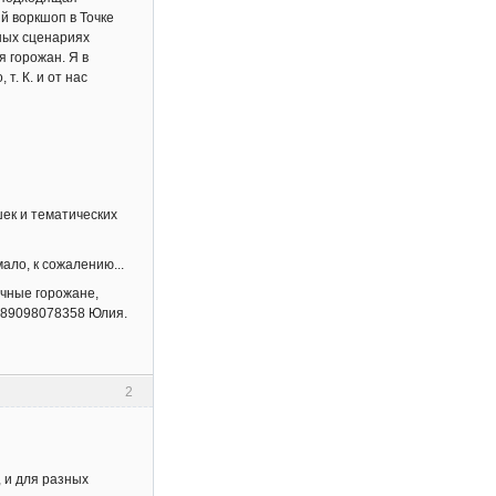
й воркшоп в Точке
ных сценариях
я горожан. Я в
т. К. и от нас
ек и тематических
ало, к сожалению...
ычные горожане,
н 89098078358 Юлия.
2
 и для разных