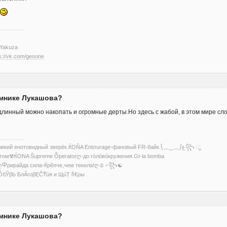
ь
se Yakuza
s://vk.com/gesone
омнике Лукашова?
длинный можно накопать и огромные дерты.Но здесь с жабой, в этом мире сл
ू꧁ﻍ⎝⏠⏝⏠⎠Tanukiღ2013ловкий енотовидный зверёк.ЌOŇA Entσurage-фановый FR-байк.⎝⏠⏝⏠⎠ﻍ꧂ ू
м☢ЌONA Ṧupreme Ỗperatorღ-до гόлόвόкружения.Gt-la bomba
ла-Ќрěпче,чем текила!ღ☺♂꧂☯
Č₸úя и ЩúȚ ჩ€ρы
омнике Лукашова?