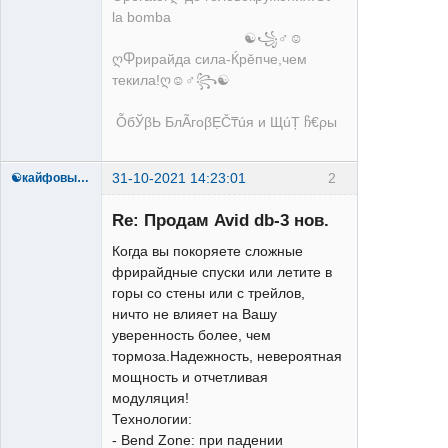
la bomba
☯꧁♂☺
ღႴрирайда сила-Ќрěпче,чем
текила!ღ☺♂꧂☯
ỖбЎβЬ БлÃгоβẸČ₸úя и ЩúȚ ჩ€ρы
31-10-2021 14:23:01
2
☯кайфовыйtrail♂☯
Re: Продам Avid db-3 нов.
Когда вы покоряете сложные
фрирайдные спуски или летите в
XTR
горы со стены или с трейлов,
Неактивен
ничто не влияет на Вашу
уверенность более, чем
тормоза.Надежность, невероятная
мощность и отчетливая
модуляция!
Технологии:
- Bend Zone: при падении