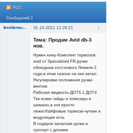
РСС
Сообщений 2
31-10-2021 11:28:21
1
☯кайфовыйtrail♂☯
Тема: Продам Avid db-3
нов.
Нужен кому-Комплект тормозов
XTR
avid от Specialized FR.ручки
Неактивен
обоюдные.сост.нового.Лежали 2
года-в этом сезоне на них катал.
Регулировки положения ручки-
винтом
Рабочая жидкость-ДОТ5.1 ДОТ4
Так юзаю гайды и эликсиры и
шимано,а эти просто
лежат.Кайфовые тормоза-чуткие и
модуляция есть
В подарок запасная ручка и
суппорт с допами.