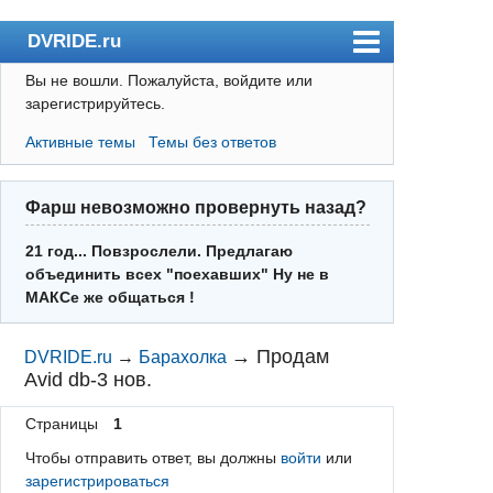
DVRIDE.ru
Вы не вошли.
Пожалуйста, войдите или
Форум
зарегистрируйтесь.
Погода
Активные темы
Темы без ответов
Пользователи
Правила
Фарш невозможно провернуть назад?
Поиск
21 год... Повзрослели. Предлагаю
объединить всех "поехавших" Ну не в
Регистрация
МАКСе же общаться !
Вход
→
Продам
DVRIDE.ru
→
Барахолка
Avid db-3 нов.
Страницы
1
Чтобы отправить ответ, вы должны
войти
или
зарегистрироваться