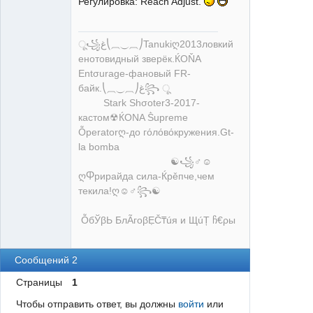
Регулировка: Reach Adjust.
ू꧁ﻍ⎝⏠⏝⏠⎠Tanukiღ2013ловкий
енотовидный зверёк.ЌOŇA
Entσurage-фановый FR-
байк.⎝⏠⏝⏠⎠ﻍ꧂ ू
Stark Shσoter3-2017-
кастом☢ЌONA Ṧupreme
Ỗperatorღ-до гόлόвόкружения.Gt-
la bomba
☯꧁♂☺
ღႴрирайда сила-Ќрěпче,чем
текила!ღ☺♂꧂☯
ỖбЎβЬ БлÃгоβẸČ₸úя и ЩúȚ ჩ€ρы
Сообщений 2
Страницы
1
Чтобы отправить ответ, вы должны
войти
или