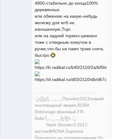
4800-стабильно до конца100%
деревянных
или обменяю на какую-нибудь
железку для мтб не
изношенную,Торг.
или на задний тормоз шимано
тоже с откидным хомутом в
ручке,что-бы на памп трэке снять
быстро
ू꧁ﻍ⎝⏠⏝⏠⎠Tanukiღ2013ловкий
енотовидный зверёк.ЌOŇA
Entσurage-фановый FR-
байк.⎝⏠⏝⏠⎠ﻍ꧂ ू
Stark Shσoter3-2017-
кастом☢ЌONA Ṧupreme
Ỗperatorღ-до гόлόвόкружения.Gt-