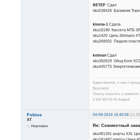
BETEP
Сдал
sku538426 Багажник Topeak
kisena-1
Сдала
sku18199 Кассета МТБ SRA
sku1420 Цепь Shimano XT H
sku268502 Педали пластм
kotman
Cдал
sku392629 Обод Kore XCD 
sku445775 Энергетические г
Единственное, о чем я прошу
Вконтакте
Помогу выкупить и привезти л
8 924 303 59 94 Андрей
Fobius
04-09-2016 16:40:58
(11-0
XT
Re: Cовместный зака
Неактивен
sku481391 шорты XXL Цен
sku241497 грипсы Цена 406