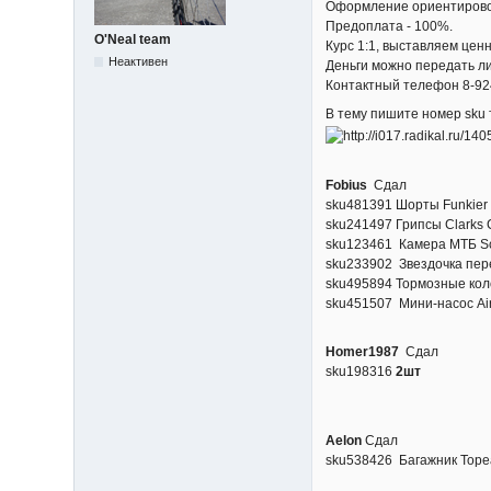
Оформление ориентировоч
Предоплата - 100%.
O'Neal team
Курс 1:1, выставляем ценн
Неактивен
Деньги можно передать лич
Контактный телефон 8-92
В тему пишите номер sku т
Fobius
Cдал
sku481391 Шорты Funkier 
sku241497 Грипсы Clarks C
sku123461 Камера МТБ Schw
sku233902 Звездочка пере
sku495894 Тормозные коло
sku451507 Мини-насос Airw
Homer1987
Сдал
sku198316
2шт
Aelon
Сдал
sku538426 Багажник Topeak