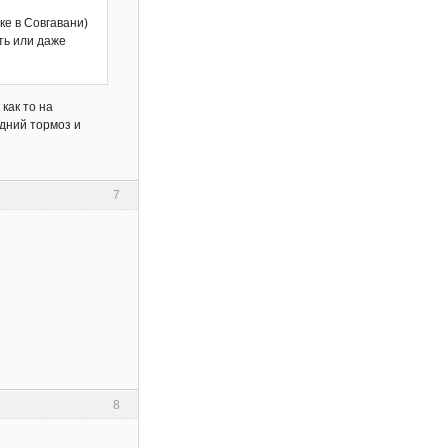
ке в Совгавани)
ть или даже
как то на
адний тормоз и
7
8