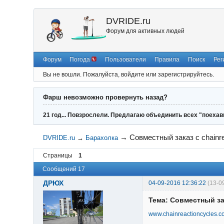
DVRIDE.ru
Форум для активных людей
Форум
Погода
Пользователи
Правила
Поиск
Рег
Вы не вошли.
Пожалуйста, войдите или зарегистрируйтесь.
Фарш невозможно провернуть назад?
21 год... Повзрослели. Предлагаю объединить всех "поехав
→
Cовместный заказ с chainr
DVRIDE.ru
→
Барахолка
Страницы
1
Сообщений 17
ДРЮХ
04-09-2016 12:36:22
(13-0
Тема: Cовместный за
www.chainreactioncycles.