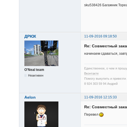
sku538426 Багажник Topeak
ДРЮХ
11-09-2016 09:18:50
Re: Cовместный зака
начинаем сдаваться, зав
Единственное, о чем я прошу
O'Neal team
Вконтакте
Неактивен
Помогу выкупить и привезти л
8 924 303 59 94 Андрей
Aelon
11-09-2016 12:15:33
Re: Cовместный зака
Перевел