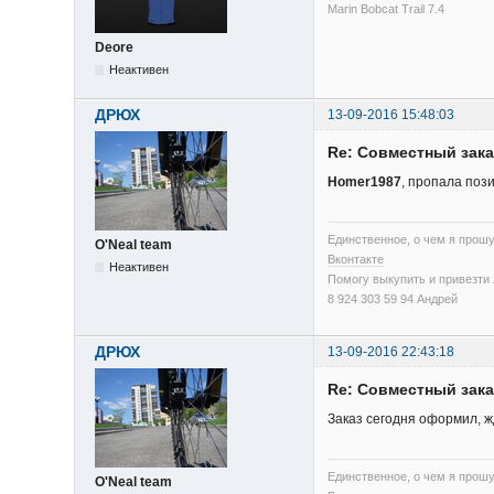
Marin Bobcat Trail 7.4
Deore
Неактивен
ДРЮХ
13-09-2016 15:48:03
Re: Cовместный зака
Homer1987
, пропала поз
Единственное, о чем я прошу
O'Neal team
Вконтакте
Неактивен
Помогу выкупить и привезти л
8 924 303 59 94 Андрей
ДРЮХ
13-09-2016 22:43:18
Re: Cовместный зака
Заказ сегодня оформил, 
Единственное, о чем я прошу
O'Neal team