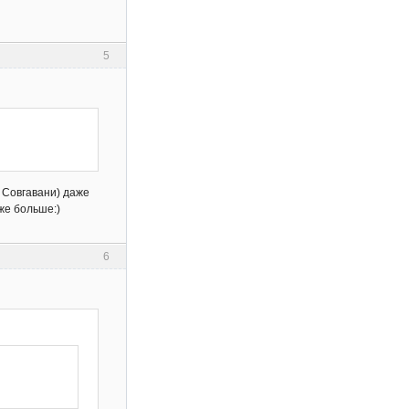
5
в Совгавани) даже
же больше:)
6