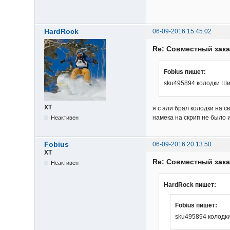
HardRock
06-09-2016 15:45:02
Re: Cовместный зака
Fobius пишет:
sku495894 колодки Ши
XT
я с али брал колодки на с
намека на скрип не было 
Неактивен
Fobius
06-09-2016 20:13:50
XT
Re: Cовместный зака
Неактивен
HardRock пишет:
Fobius пишет:
sku495894 колодки