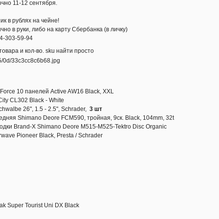
но 11-12 сентября.
ик в рублях на чейне!
но в руки, либо на карту Сбербанка (в личку)
4-303-59-94
овара и кол-во. sku найти просто
Force 10 панелей Active AW16 Black, XXL
ity CL302 Black - White
albe 26", 1.5 - 2.5", Schrader,
3 шт
дняя Shimano Deore FCM590, тройная, 9ск. Black, 104mm, 32t
дки Brand-X Shimano Deore M515-M525-Tektro Disc Organic
ave Pioneer Black, Presta / Schrader
 Super Tourist Uni DX Black