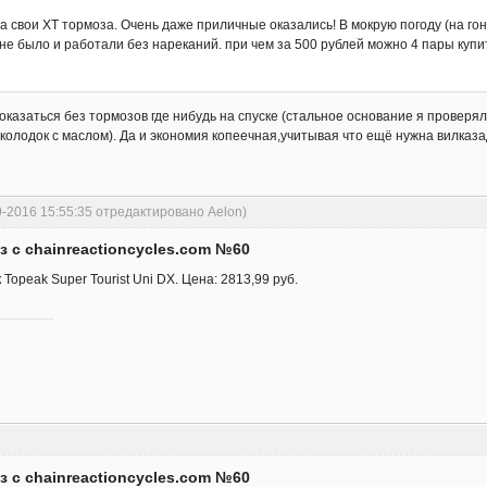
на свои ХТ тормоза. Очень даже приличные оказались! В мокрую погоду (на гон
не было и работали без нареканий. при чем за 500 рублей можно 4 пары купи
оказаться без тормозов где нибудь на спуске (стальное основание я проверял 
колодок с маслом). Да и экономия копеечная,учитывая что ещё нужна вилказ
9-2016 15:55:35 отредактировано Aelon)
з с chainreactioncycles.com №60
 Topeak Super Tourist Uni DX. Цена: 2813,99 руб.
з с chainreactioncycles.com №60