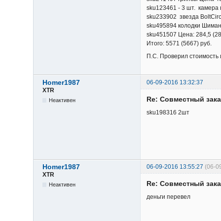
sku123461 - 3 шт. камера 
sku233902 звезда BoltCirc
sku495894 колодки Шимано
sku451507 Цена: 284,5 (28
Итого: 5571 (5667) руб.
П.С. Проверил стоимость 
Homer1987
06-09-2016 13:32:37
XTR
Re: Cовместный зака
Неактивен
sku198316 2шт
Homer1987
06-09-2016 13:55:27
(06-0
XTR
Re: Cовместный зака
Неактивен
деньги перевел