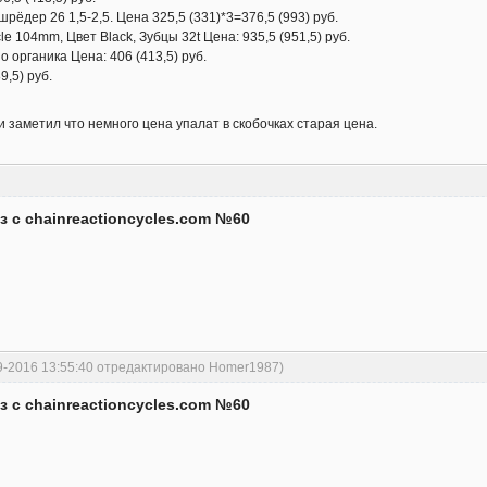
шрёдер 26 1,5-2,5. Цена 325,5 (331)*3=376,5 (993) руб.
le 104mm, Цвет Black, Зубцы 32t Цена: 935,5 (951,5) руб.
 органика Цена: 406 (413,5) руб.
9,5) руб.
и заметил что немного цена упалат в скобочках старая цена.
з с chainreactioncycles.com №60
9-2016 13:55:40 отредактировано Homer1987)
з с chainreactioncycles.com №60