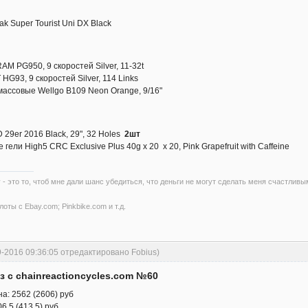
 Super Tourist Uni DX Black
M PG950, 9 скоростей Silver, 11-32t
G93, 9 скоростей Silver, 114 Links
ассовые Wellgo B109 Neon Orange, 9/16"
29er 2016 Black, 29", 32 Holes
2шт
ели High5 CRC Exclusive Plus 40g x 20 x 20, Pink Grapefruit with Caffeine
 - это то, чтоб мне дали шанс убедиться, что деньги не могут сделать меня счастливы
оты с Ebay.com; Pinkbike.com и т.д.
9-2016 09:36:05 отредактировано Fobius)
з с chainreactioncycles.com №60
а: 2562 (2606) руб
,5 (413,5) руб.