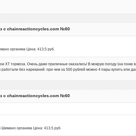
з с chainreactioncycles.com №60
мано органика Цена: 413,5 руб.
вои ХТ тормоза. Очень даже приличные оказались! В мокрую погоду (на гонке 
и работали без нареканий. при чем за 500 рублей можно 4 пары купить или да
з с chainreactioncycles.com №60
 Шимано органика Цена: 413,5 руб.