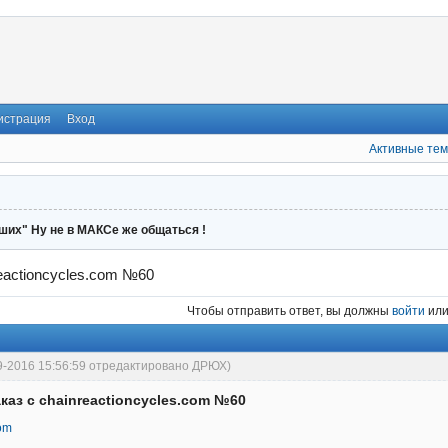
истрация
Вход
Активные те
ших" Ну не в МАКСе же общаться !
eactioncycles.com №60
Чтобы отправить ответ, вы должны
войти
ил
9-2016 15:56:59 отредактировано ДРЮХ)
каз с chainreactioncycles.com №60
com