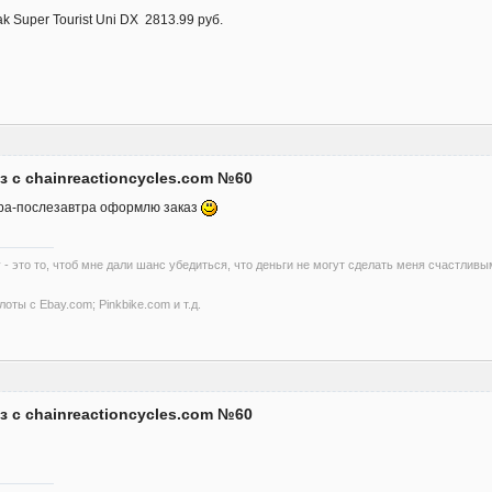
 Super Tourist Uni DX 2813.99 руб.
з с chainreactioncycles.com №60
тра-послезавтра оформлю заказ
 - это то, чтоб мне дали шанс убедиться, что деньги не могут сделать меня счастливы
оты с Ebay.com; Pinkbike.com и т.д.
з с chainreactioncycles.com №60