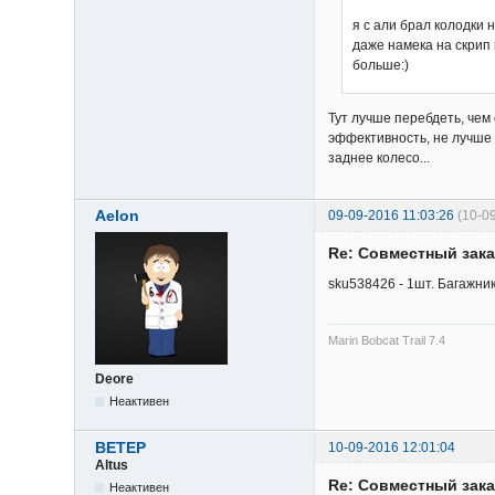
я с али брал колодки 
даже намека на скрип 
больше:)
Тут лучше перебдеть, чем 
эффективность, не лучше 
заднее колесо...
Aelon
09-09-2016 11:03:26
(10-0
Re: Cовместный зака
sku538426 - 1шт. Багажник
Marin Bobcat Trail 7.4
Deore
Неактивен
BETEP
10-09-2016 12:01:04
Altus
Re: Cовместный зака
Неактивен