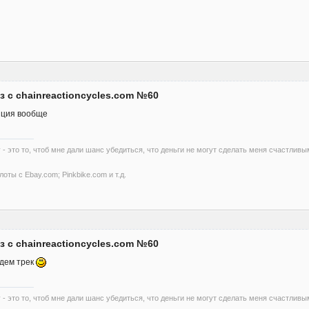
з с chainreactioncycles.com №60
иция вообще
 - это то, чтоб мне дали шанс убедиться, что деньги не могут сделать меня счастливы
оты с Ebay.com; Pinkbike.com и т.д.
з с chainreactioncycles.com №60
ждем трек
 - это то, чтоб мне дали шанс убедиться, что деньги не могут сделать меня счастливы