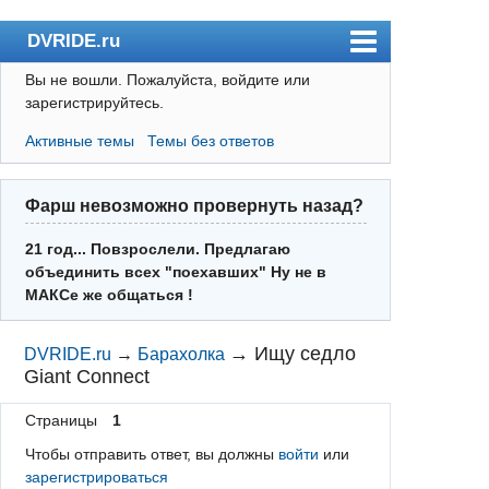
DVRIDE.ru
Вы не вошли.
Пожалуйста, войдите или
Форум
зарегистрируйтесь.
Погода
Активные темы
Темы без ответов
Пользователи
Правила
Фарш невозможно провернуть назад?
Поиск
21 год... Повзрослели. Предлагаю
объединить всех "поехавших" Ну не в
Регистрация
МАКСе же общаться !
Вход
→
Ищу седло
DVRIDE.ru
→
Барахолка
Giant Connect
Страницы
1
Чтобы отправить ответ, вы должны
войти
или
зарегистрироваться