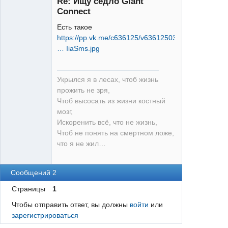
Re: Ищу седло Giant
Connect
Есть такое
https://pp.vk.me/c636125/v636125038/256
Deore
… IiaSms.jpg
Неактивен
Укрылся я в лесах, чтоб жизнь
прожить не зря,
Чтоб высосать из жизни костный
мозг,
Искоренить всё, что не жизнь,
Чтоб не понять на смертном ложе,
что я не жил…
Сообщений 2
Страницы
1
Чтобы отправить ответ, вы должны
войти
или
зарегистрироваться