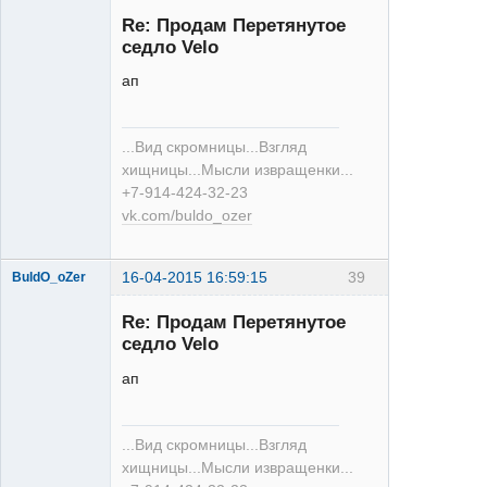
Re: Продам Перетянутое
седло Velo
ап
XT
...Вид скромницы...Взгляд
Неактивен
хищницы...Мысли извращенки...
+7-914-424-32-23
vk.com/buldo_ozer
16-04-2015 16:59:15
39
BuldO_oZer
Re: Продам Перетянутое
седло Velo
ап
XT
...Вид скромницы...Взгляд
Неактивен
хищницы...Мысли извращенки...