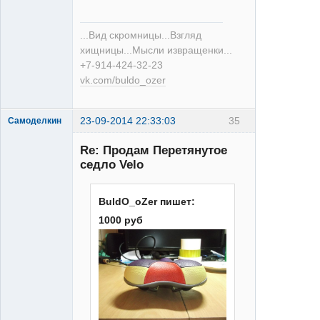
...Вид скромницы...Взгляд
хищницы...Мысли извращенки...
+7-914-424-32-23
vk.com/buldo_ozer
23-09-2014 22:33:03
35
Самоделкин
Re: Продам Перетянутое
седло Velo
BuldO_oZer пишет:
XT
1000 руб
Неактивен