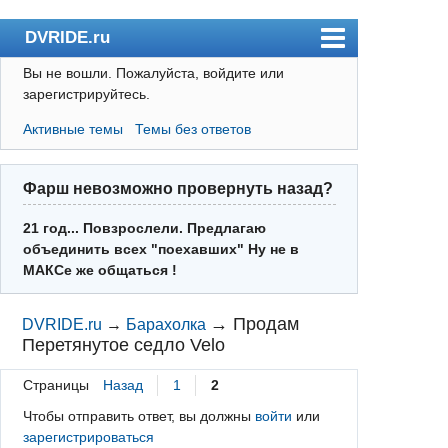
DVRIDE.ru
Вы не вошли.
Пожалуйста, войдите или
Форум
зарегистрируйтесь.
Погода
Активные темы
Темы без ответов
Пользователи
Правила
Фарш невозможно провернуть назад?
Поиск
21 год... Повзрослели. Предлагаю
объединить всех "поехавших" Ну не в
Регистрация
МАКСе же общаться !
Вход
→
Продам
DVRIDE.ru
→
Барахолка
Перетянутое седло Velo
Страницы
Назад
1
2
Чтобы отправить ответ, вы должны
войти
или
зарегистрироваться