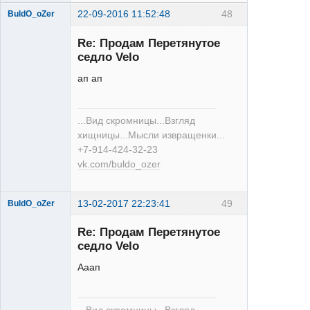
22-09-2016 11:52:48
48
BuldO_oZer
Re: Продам Перетянутое
седло Velo
ап ап
XT
...Вид скромницы...Взгляд
Неактивен
хищницы...Мысли извращенки...
+7-914-424-32-23
vk.com/buldo_ozer
13-02-2017 22:23:41
49
BuldO_oZer
Re: Продам Перетянутое
седло Velo
Ааап
XT