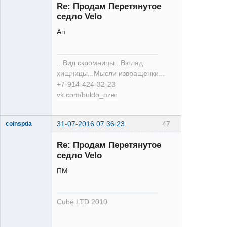
Re: Продам Перетянутое
седло Velo
Ап
XT
...Вид скромницы...Взгляд
Неактивен
хищницы...Мысли извращенки...
+7-914-424-32-23
vk.com/buldo_ozer
31-07-2016 07:36:23
47
coinspda
XT
Re: Продам Перетянутое
Неактивен
седло Velo
ПМ
Cube LTD 2010