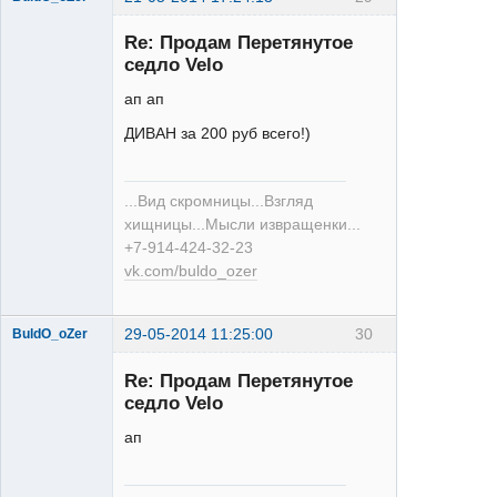
Re: Продам Перетянутое
седло Velo
ап ап
ДИВАН за 200 руб всего!)
XT
Неактивен
...Вид скромницы...Взгляд
хищницы...Мысли извращенки...
+7-914-424-32-23
vk.com/buldo_ozer
29-05-2014 11:25:00
30
BuldO_oZer
Re: Продам Перетянутое
седло Velo
ап
XT