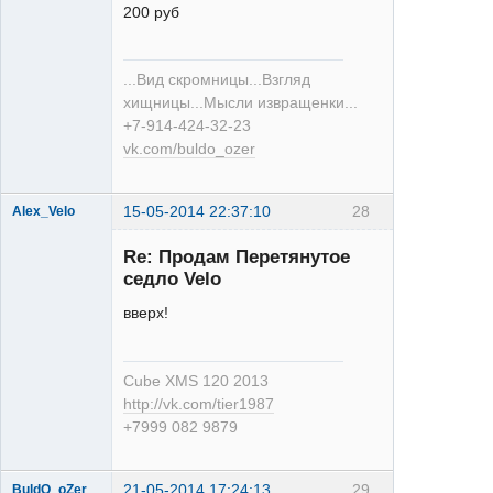
200 руб
XT
...Вид скромницы...Взгляд
Неактивен
хищницы...Мысли извращенки...
+7-914-424-32-23
vk.com/buldo_ozer
15-05-2014 22:37:10
28
Alex_Velo
Re: Продам Перетянутое
седло Velo
вверх!
XTR
Cube XMS 120 2013
Неактивен
http://vk.com/tier1987
+7999 082 9879
21-05-2014 17:24:13
29
BuldO_oZer