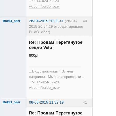
+7-914-424-32-23
vk.com/buldo_ozer
28-04-2015 20:33:41
(28-04-
40
BuldO_oZer
2015 20:34:29 отредактировано
BuldO_oZer)
Re: Продам Перетянутое
седло Velo
800р!
XT
...Вид скромницы...Взгляд
Неактивен
хищницы...Мысли извращенки...
+7-914-424-32-23
vk.com/buldo_ozer
08-05-2015 11:32:19
41
BuldO_oZer
Re: Продам Перетянутое