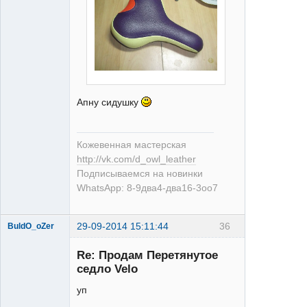
Апну сидушку
Кожевенная мастерская
http://vk.com/d_owl_leather
Подписываемся на новинки
WhatsApp: 8-9два4-два16-3оо7
29-09-2014 15:11:44
36
BuldO_oZer
Re: Продам Перетянутое
седло Velo
уп