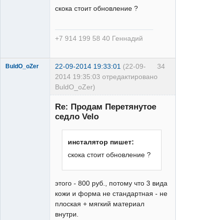
скока стоит обновление ?
+7 914 199 58 40 Геннадий
22-09-2014 19:33:01
(22-09-
34
BuldO_oZer
2014 19:35:03 отредактировано
BuldO_oZer)
Re: Продам Перетянутое
седло Velo
инсталятор пишет:
XT
скока стоит обновление ?
Неактивен
этого - 800 руб., потому что 3 вида
кожи и форма не стандартная - не
плоская + мягкий материал
внутри.