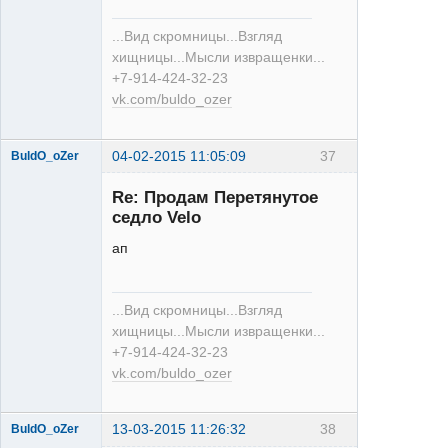
XT
...Вид скромницы...Взгляд
Неактивен
хищницы...Мысли извращенки...
+7-914-424-32-23
vk.com/buldo_ozer
04-02-2015 11:05:09
37
BuldO_oZer
Re: Продам Перетянутое
седло Velo
ап
XT
...Вид скромницы...Взгляд
Неактивен
хищницы...Мысли извращенки...
+7-914-424-32-23
vk.com/buldo_ozer
13-03-2015 11:26:32
38
BuldO_oZer