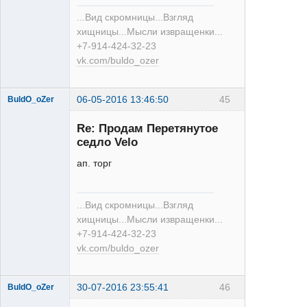
XT
...Вид скромницы...Взгляд
Неактивен
хищницы...Мысли извращенки...
+7-914-424-32-23
vk.com/buldo_ozer
06-05-2016 13:46:50
45
BuldO_oZer
Re: Продам Перетянутое
седло Velo
ап. торг
XT
...Вид скромницы...Взгляд
Неактивен
хищницы...Мысли извращенки...
+7-914-424-32-23
vk.com/buldo_ozer
30-07-2016 23:55:41
46
BuldO_oZer