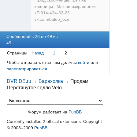
...Вид скромницы...Взгляд
Неактивен
хищницы...Мысли извращенки...
+7-914-424-32-23
vk.com/buldo_ozer
Сообщений с 26 по 49 из
49
Страницы
Назад
1
2
Чтобы отправить ответ, вы должны
войти
или
зарегистрироваться
DVRIDE.ru
→
Барахолка
→
Продам
Перетянутое седло Velo
Форум работает на
PunBB
Currently installed
2 official extensions
. Copyright
© 2003–2009
PunBB
.