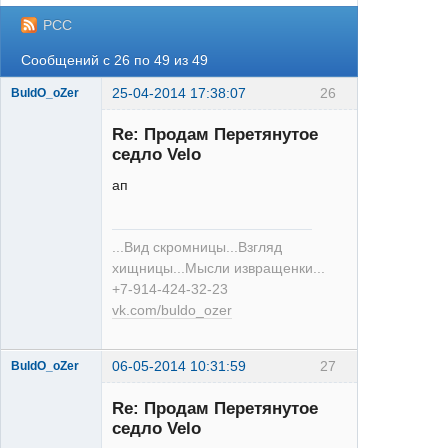
РСС
Сообщений с 26 по 49 из 49
25-04-2014 17:38:07
26
BuldO_oZer
Re: Продам Перетянутое
седло Velo
ап
XT
...Вид скромницы...Взгляд
Неактивен
хищницы...Мысли извращенки...
+7-914-424-32-23
vk.com/buldo_ozer
06-05-2014 10:31:59
27
BuldO_oZer
Re: Продам Перетянутое
седло Velo