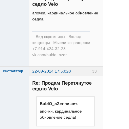
седло Velo
апочки, кардинальное обновление
седла!
XT
Неактивен
...Вид скромницы...Взгляд
хищницы...Мысли извращенки...
+7-914-424-32-23
vk.com/buldo_ozer
22-09-2014 17:50:28
33
инсталятор
XT
Re: Продам Перетянутое
Неактивен
седло Velo
BuldO_oZer пишет:
апочки, кардинальное
обновление седла!