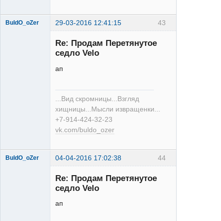
29-03-2016 12:41:15
43
BuldO_oZer
Re: Продам Перетянутое
седло Velo
ап
XT
...Вид скромницы...Взгляд
Неактивен
хищницы...Мысли извращенки...
+7-914-424-32-23
vk.com/buldo_ozer
04-04-2016 17:02:38
44
BuldO_oZer
Re: Продам Перетянутое
седло Velo
ап