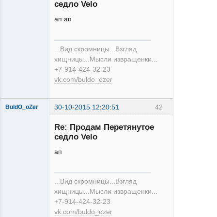
седло Velo
ап ап
XT
...Вид скромницы...Взгляд
Неактивен
хищницы...Мысли извращенки...
+7-914-424-32-23
vk.com/buldo_ozer
30-10-2015 12:20:51
42
BuldO_oZer
Re: Продам Перетянутое
седло Velo
ап
XT
...Вид скромницы...Взгляд
Неактивен
хищницы...Мысли извращенки...
+7-914-424-32-23
vk.com/buldo_ozer