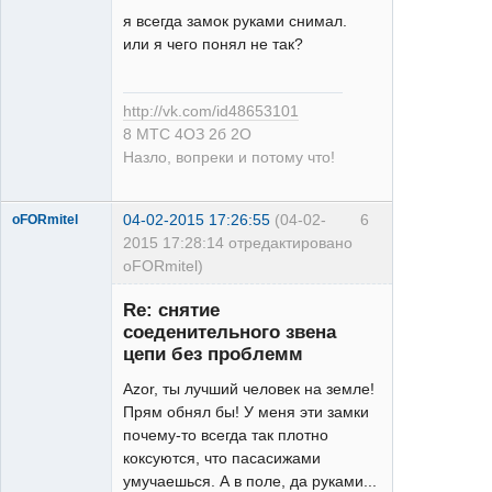
я всегда замок руками снимал.
или я чего понял не так?
XT
Неактивен
http://vk.com/id48653101
8 МТС 4ОЗ 2б 2О
Назло, вопреки и потому что!
04-02-2015 17:26:55
(04-02-
6
oFORmitel
2015 17:28:14 отредактировано
oFORmitel)
Re: снятие
соеденительного звена
цепи без проблемм
Azor, ты лучший человек на земле!
Прям обнял бы! У меня эти замки
LX
почему-то всегда так плотно
Неактивен
коксуются, что пасасижами
умучаешься. А в поле, да руками...