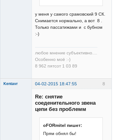
у меня у самого срамовский 9 СК.
Снимается нормально, а вот 8 .
Только пассатижами и с бубном
:-)
любое мнение субъективно....
Особенно моё :-)
8 962 пятсот 1 03 89
04-02-2015 18:47:55
8
Kentavr
Re: снятие
соеденительного звена
цепи без проблемм
oFORmitel пишет:
XT
Прям обнял бы!
Неактивен