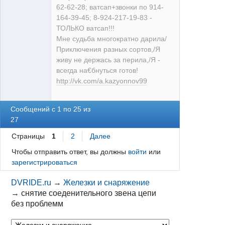
62-62-28; ватсап+звонки по 914-
164-39-45; 8-924-217-19-83 -
ТОЛЬКО ватсап!!!
Мне судьба многократно дарила/
Приключения разных сортов,/Я
живу не держась за перила,/Я -
всегда на€бнуться готов!
http://vk.com/a.kazyonnov99
Сообщений с 1 по 25 из
27
Страницы
1
2
Далее
Чтобы отправить ответ, вы должны
войти
или
зарегистрироваться
DVRIDE.ru
→
Железки и снаряжение
→
снятие соеденительного звена цепи
без проблемм