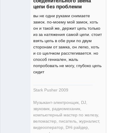
соеденительного звена
цепи без проблемм
вы не одни руками снимаете
замок. по-моему мой замок, хоть
Профи
он и такой же, держит цепь только
Неактивен
из за натяжения самой цепи. стоит
взять цепь в обе руки по двум
сторонам от замка, он легко, хоть
и со щелчком расстегивается. но
способ гениален, жаль
попробовать не могу, глубоко цепь
сидит
Stark Pusher 2009
Музыкант-электронщик, DJ,
звуковик, радиомеханик,
компьютерный мастер по железу,
веломастер, писатель, журналист,
видеооператор, DHi райдер,