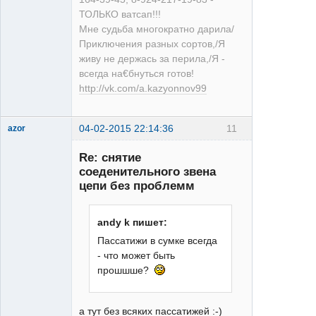
ТОЛЬКО ватсап!!!
Мне судьба многократно дарила/
Приключения разных сортов,/Я
живу не держась за перила,/Я -
всегда на€бнуться готов!
http://vk.com/a.kazyonnov99
04-02-2015 22:14:36
11
azor
Re: снятие
соеденительного звена
цепи без проблемм
andy k пишет:
Moderator
Пассатижи в сумкe всегда
Неактивен
- что может быть
прошшше?
а тут без всяких пассатижей :-)