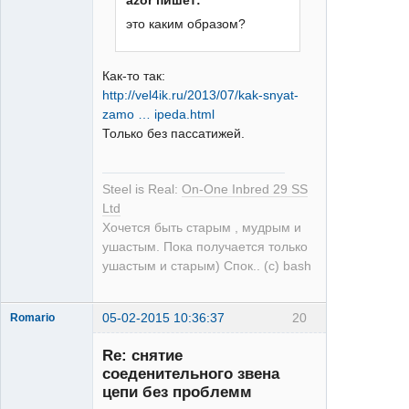
single
это каким образом?
Неактивен
Как-то так:
http://vel4ik.ru/2013/07/kak-snyat-
zamo … ipeda.html
Только без пассатижей.
Steel is Real:
On-One Inbred 29 SS
Ltd
Хочется быть старым , мудрым и
ушастым. Пока получается только
ушастым и старым) Спок.. (с) bash
05-02-2015 10:36:37
20
Romario
Re: снятие
соеденительного звена
цепи без проблемм