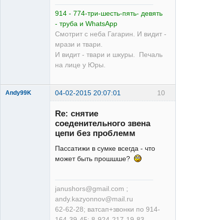
Неактивен
914 - 774-три-шесть-пять- девять
- труба и WhatsApp
Смотрит с неба Гагарин. И видит -
мрази и твари.
И видит - твари и шкуры. Печаль
на лице у Юры.
04-02-2015 20:07:01
10
Andy99K
Re: снятие
соеденительного звена
цепи без проблемм
Пассатижи в сумкe всегда - что
больше
может быть прошшше?
скорость -
меньше ям
Неактивен
janushors@gmail.com ;
andy.kazyonnov@mail.ru
62-62-28; ватсап+звонки по 914-
164-39-45; 8-924-217-19-83 -