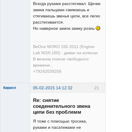
Всегда руками расстегивал. Щечки
замка пальцами сжимаешь и
Deore
стягиваешь звенья цепи, все легко
Неактивен
расстегивается.
Но наверное замок замку рознь
BeOne MOKO 160 2011 (Engine-
Lab NGN 160) - диван на колесах
В вечном поиске свободного
времени...
+79242039258
05-02-2015 14:12:32
21
Кирилл
Re: снятие
соеденительного звена
цепи без проблемм
Я тоже с помощью тросика,
руками и пасатижами не