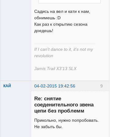
Садись на вел и кати к нам,
обнимешь :D
Как раз к открытию сезона
доедешь!
If I can't dance to it, it's not my
revolution
Jamis Trail X3'13 SLX
04-02-2015 19:42:56
9
КАЙ
Re: снятие
соеденительного звена
цепи без проблемм
Прикольно, нужно попробовать.
Не забыть бы.
НАБЛЮДАТЕЛЬ