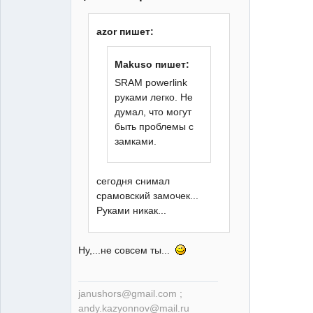
больше
azor пишет:
скорость -
меньше ям
Makuso пишет:
Неактивен
SRAM powerlink
руками легко. Не
думал, что могут
быть проблемы с
замками.
сегодня снимал
срамовский замочек...
Руками никак...
Ну,...не совсем ты...
janushors@gmail.com ;
andy.kazyonnov@mail.ru