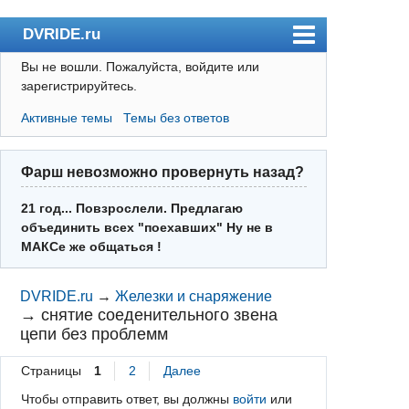
DVRIDE.ru
Вы не вошли.
Пожалуйста, войдите или
Форум
зарегистрируйтесь.
Погода
Активные темы
Темы без ответов
Пользователи
Правила
Фарш невозможно провернуть назад?
Поиск
21 год... Повзрослели. Предлагаю
объединить всех "поехавших" Ну не в
Регистрация
МАКСе же общаться !
Вход
DVRIDE.ru
→
Железки и снаряжение
→
снятие соеденительного звена
цепи без проблемм
Страницы
1
2
Далее
Чтобы отправить ответ, вы должны
войти
или