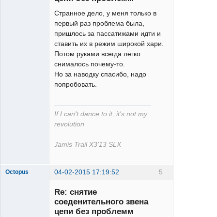
Странное дело, у меня только в
первый раз проблема была,
XT
пришлось за пассатижами идти и
Неактивен
ставить их в режим широкой хари.
Потом руками всегда легко
снималось почему-то.
Но за наводку спасибо, надо
попробовать.
If I can't dance to it, it's not my
revolution
Jamis Trail X3'13 SLX
04-02-2015 17:19:52
5
Octopus
Re: снятие
соеденительного звена
цепи без проблемм