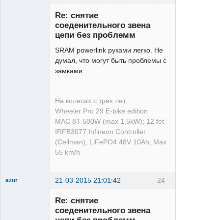
Re: снятие
соеденительного звена
цепи без проблемм
SRAM powerlink руками легко. Не
думал, что могут быть проблемы с
Deore
замками.
Неактивен
На колесах с трех лет
Wheeler Pro 29 E-bike edition
MAC 8T 500W (max 1,5kW); 12 fet
IRFB3077 Infineon Controller
(Cellman); LiFePO4 48V 10Ah; Max
55 km/h
21-03-2015 21:01:42
24
azor
Re: снятие
соеденительного звена