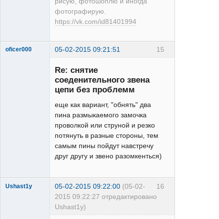
рисую, фотошоплю и иногда
фотографирую.
https://vk.com/id81401994
05-02-2015 09:21:51
15
oficer000
Alivio
Re: снятие
Неактивен
соеденительного звена
цепи без проблемм
еще как вариант, "обнять" два
пина размыкаемого замочка
проволкой или струной и резко
потянуть в разные стороны, тем
самым пины пойдут навстречу
друг другу и звено разомкенться)
05-02-2015 09:22:00
(05-02-
16
Ushast1y
2015 09:22:27 отредактировано
Ushast1y)