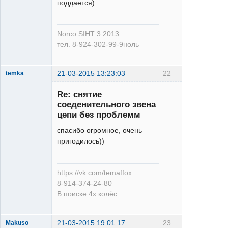
XT
поддается)
Неактивен
Norco SIHT 3 2013
тел. 8-924-302-99-9ноль
21-03-2015 13:23:03
22
temka
Re: снятие
соеденительного звена
цепи без проблемм
спасибо огромное, очень
Saint
пригодилось))
Неактивен
https://vk.com/temaffox
8-914-374-24-80
В поиске 4х колёс
21-03-2015 19:01:17
23
Makuso