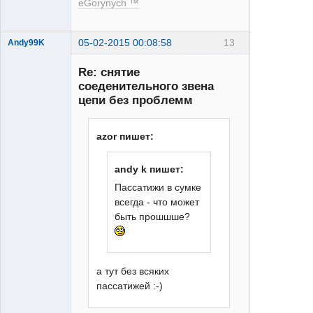
eGorynych ™
05-02-2015 00:08:58
13
Andy99K
Re: снятие
соеденительного звена
цепи без проблемм
больше
azor пишет:
скорость -
меньше ям
andy k пишет:
Неактивен
Пассатижи в сумкe
всегда - что может
быть прошшше?
а тут без всяких
пассатижей :-)