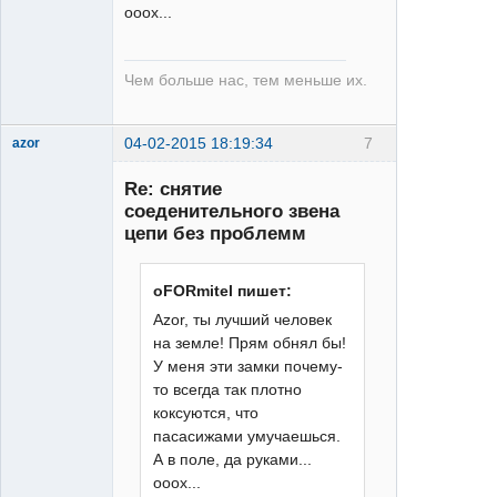
ооох...
Чем больше нас, тем меньше их.
04-02-2015 18:19:34
7
azor
Re: снятие
соеденительного звена
цепи без проблемм
oFORmitel пишет:
Moderator
Azor, ты лучший человек
Неактивен
на земле! Прям обнял бы!
У меня эти замки почему-
то всегда так плотно
коксуются, что
пасасижами умучаешься.
А в поле, да руками...
ооох...