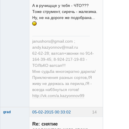
А в ручищще у тебя - ЧТО???
Тоже струмент, сиречь - жалезяка.
Ну, не на дороге же подобрана...
janushors@gmail.com ;
andy.kazyonnov@mail.ru
62-62-28; ватсап+звонки по 914-
164-39-45; 8-924-217-19-83 -
ТОЛЬКО ватсап!!!
Мне судьба многократно дарила/
Приключения разных сортов,/Я
живу не держась за перила,/Я -
всегда на€бнуться готов!
http://vk.com/a.kazyonnov99
05-02-2015 00:33:02
14
grad
Re: снятие