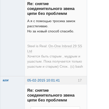
Re: снятие
соеденительного звена
цепи без проблемм
А я с помощью тросика замок
расстегиваю.
single
Но за новый способ спасибо.
Неактивен
Steel is Real:
On-One Inbred 29 SS
Ltd
Хочется быть старым , мудрым и
ушастым. Пока получается только
ушастым и старым) Спок.. (с) bash
05-02-2015 10:01:41
17
azor
Re: снятие
соеденительного звена
цепи без проблемм