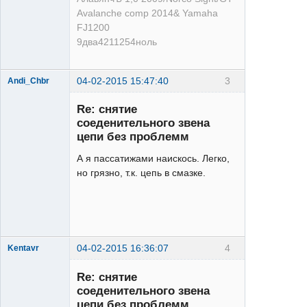
Avalanche comp 2014& Yamaha
FJ1200
9два4211254ноль
04-02-2015 15:47:40
3
Andi_Chbr
Re: снятие
соеденительного звена
цепи без проблемм
А я пассатижами наискось. Легко,
XT
но грязно, т.к. цепь в смазке.
Неактивен
04-02-2015 16:36:07
4
Kentavr
Re: снятие
соеденительного звена
цепи без проблемм