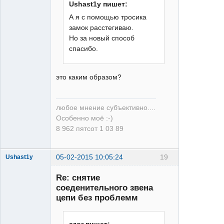
Ushast1y пишет:
Moderator
А я с помощью тросика
Неактивен
замок расстегиваю.
Но за новый способ
спасибо.
это каким образом?
любое мнение субъективно....
Особенно моё :-)
8 962 пятсот 1 03 89
05-02-2015 10:05:24
19
Ushast1y
Re: снятие
соеденительного звена
цепи без проблемм
azor пишет: