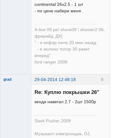
continental 26x2.5 - 1 шт
Komsomolsk
- по цене набери меня
FreeRide
Team
Неактивен
A-line 09 pe\ shore09 \ shooter2 06,
фрирайд, ДХ)
" - я кефир пила 20 мин назад
- я молоко топор 30 ракет
вперед"
ford ranger 2008
29-04-2014 12:48:18
8
grad
Re: Куплю покрышки 26"
кенда навегал 2.7 - 2шт 1500р
Stark Pusher 2009
Профи
Неактивен
Музыкант-электронщик, DJ,