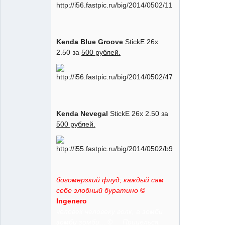
тюлец
Неактивен
Kenda Blue Groove
StickE 26x
2.50 за
500 рублей.
Kenda Nevegal
StickE 26x 2.50 за
500 рублей.
богомерзкий флуд; каждый сам
себе злобный буратино
©
Ingenero
человек человеку волк, а зомби
зомби зомби... © Прицелься.