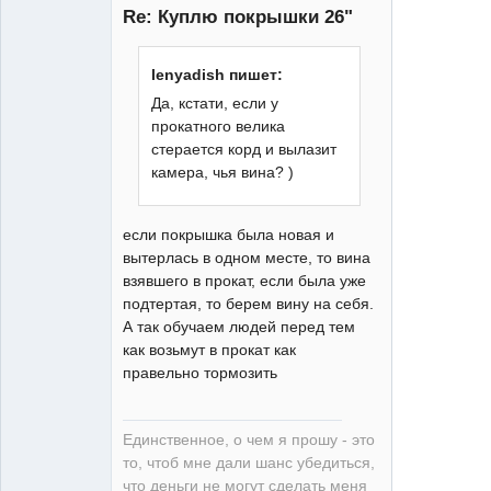
Re: Куплю покрышки 26"
lenyadish пишет:
Да, кстати, если у
O'Neal team
прокатного велика
Неактивен
стерается корд и вылазит
камера, чья вина? )
если покрышка была новая и
вытерлась в одном месте, то вина
взявшего в прокат, если была уже
подтертая, то берем вину на себя.
А так обучаем людей перед тем
как возьмут в прокат как
правельно тормозить
Единственное, о чем я прошу - это
то, чтоб мне дали шанс убедиться,
что деньги не могут сделать меня