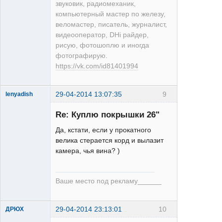
звуковик, радиомеханик,
компьютерный мастер по железу,
веломастер, писатель, журналист,
видеооператор, DHi райдер,
рисую, фотошоплю и иногда
фотографирую.
https://vk.com/id81401994
29-04-2014 13:07:35
9
lenyadish
Re: Куплю покрышки 26"
Да, кстати, если у прокатного
велика стерается корд и вылазит
камера, чья вина? )
LX
Неактивен
Ваше место под рекламу______
29-04-2014 23:13:01
10
ДРЮХ