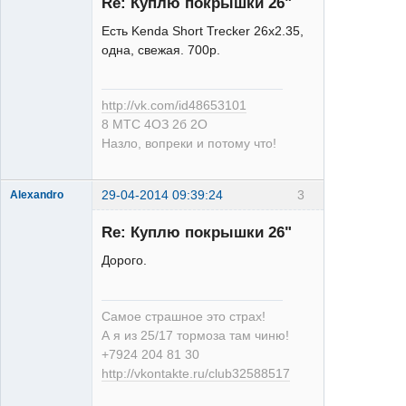
Re: Куплю покрышки 26"
Есть Kenda Short Trecker 26х2.35,
одна, свежая. 700р.
XT
http://vk.com/id48653101
Неактивен
8 МТС 4ОЗ 2б 2О
Назло, вопреки и потому что!
29-04-2014 09:39:24
3
Alexandro
Re: Куплю покрышки 26"
Дорого.
25/17
Самое страшное это страх!
Неактивен
А я из 25/17 тормоза там чиню!
+7924 204 81 30
http://vkontakte.ru/club32588517