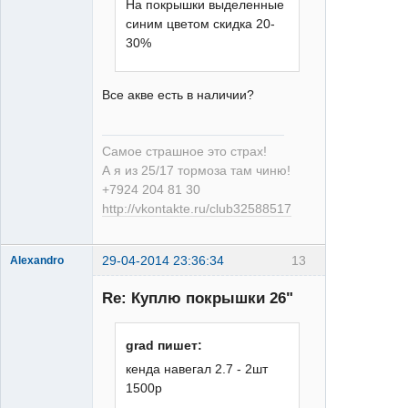
На покрышки выделенные
синим цветом скидка 20-
30%
Все акве есть в наличии?
Самое страшное это страх!
А я из 25/17 тормоза там чиню!
+7924 204 81 30
http://vkontakte.ru/club32588517
29-04-2014 23:36:34
13
Alexandro
Re: Куплю покрышки 26"
grad пишет:
кенда навегал 2.7 - 2шт
25/17
1500р
Неактивен