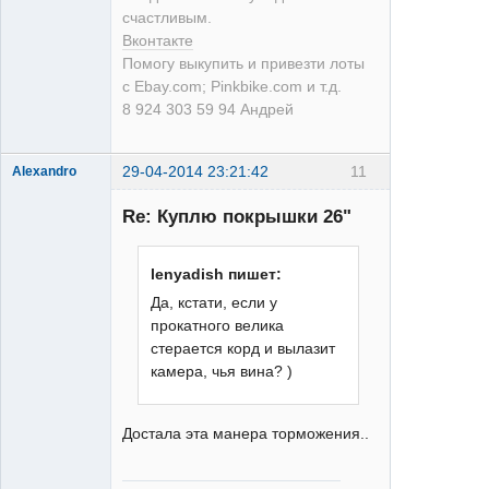
счастливым.
Вконтакте
Помогу выкупить и привезти лоты
с Ebay.com; Pinkbike.com и т.д.
8 924 303 59 94 Андрей
29-04-2014 23:21:42
11
Alexandro
Re: Куплю покрышки 26"
lenyadish пишет:
Да, кстати, если у
25/17
прокатного велика
Неактивен
стерается корд и вылазит
камера, чья вина? )
Достала эта манера торможения..