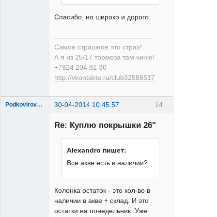
Спасибо, но широко и дорого.
Самое страшное это страх!
А я из 25/17 тормоза там чиню!
+7924 204 81 30
http://vkontakte.ru/club32588517
30-04-2014 10:45:57
14
Podkovirov_Alex
Re: Куплю покрышки 26"
Alexandro пишет:
Все акве есть в наличии?
XT
Неактивен
Колонка остаток - это кол-во в
наличии в акве + склад. И это
остатки на понедельник. Уже