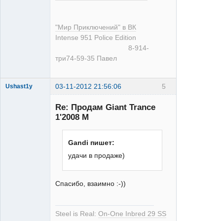
"Мир Приключений" в ВК
Intense 951 Police Edition
8-914-
три74-59-35 Павел
03-11-2012 21:56:06
5
Ushast1y
Re: Продам Giant Trance
1'2008 M
Gandi пишет:
удачи в продаже)
single
Неактивен
Спасибо, взаимно :-))
Steel is Real:
On-One Inbred 29 SS