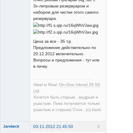
3х-литровым резервуаром и
набором для чистки этого самого
резервуара.
Цена за все - 35 т.р.
Предложение действительно по
20.12.2012 включительно.
Вопросы и предложения - тут или
в личку.
Steel is Real:
On-One Inbred 29 SS
Ltd
Хочется быть старым , мудрым и
ушастым. Пока получается только
ушастым и старым) Спок.. (с) bash
03-11-2012 21:45:50
2
Jarebeck