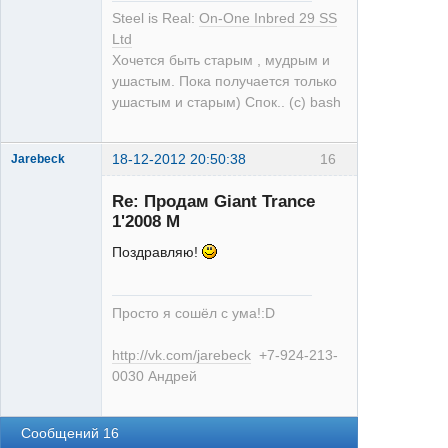
Steel is Real:
On-One Inbred 29 SS
Ltd
Хочется быть старым , мудрым и
ушастым. Пока получается только
ушастым и старым) Спок.. (с) bash
18-12-2012 20:50:38
16
Jarebeck
Re: Продам Giant Trance
1'2008 M
Поздравляю!
БАЯНист
Просто я сошёл с ума!:D
Неактивен
http://vk.com/jarebeck
+7-924-213-
0030 Андрей
Сообщений 16