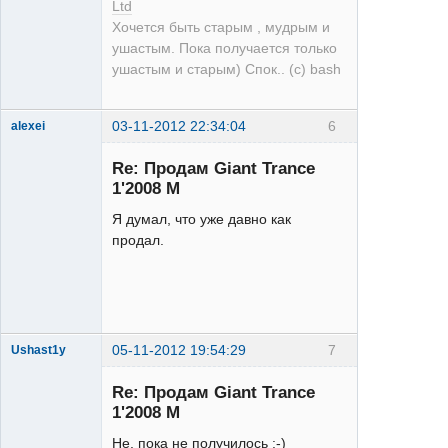
Ltd
Хочется быть старым , мудрым и
ушастым. Пока получается только
ушастым и старым) Спок.. (с) bash
03-11-2012 22:34:04
6
alexei
Re: Продам Giant Trance
1'2008 M
Я думал, что уже давно как
продал.
XT
Неактивен
05-11-2012 19:54:29
7
Ushast1y
Re: Продам Giant Trance
1'2008 M
Не, пока не получилось :-)