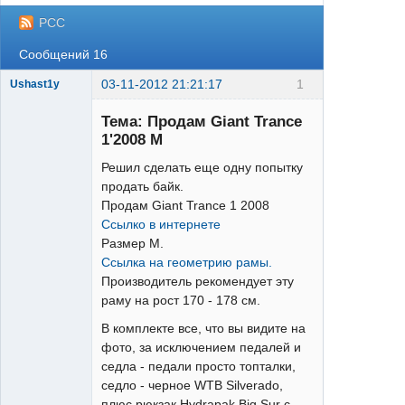
РСС
Сообщений 16
03-11-2012 21:21:17
1
Ushast1y
Тема: Продам Giant Trance
1'2008 M
Решил сделать еще одну попытку
продать байк.
Продам Giant Trance 1 2008
single
Ссылко в интернете
Неактивен
Размер М.
Ссылка на геометрию рамы.
Производитель рекомендует эту
раму на рост 170 - 178 см.
В комплекте все, что вы видите на
фото, за исключением педалей и
седла - педали просто топталки,
седло - черное WTB Silverado,
плюс рюкзак Hydrapak Big Sur с