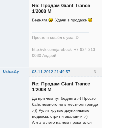
Re: Продам Giant Trance
1'2008 M
Бедняга
Удачи в продаже
БАЯНист
Просто я сошёл с ума!:D
Неактивен
http://vk.com/jarebeck
+7-924-213-
0030 Андрей
03-11-2012 21:49:57
3
Ushast1y
Re: Продам Giant Trance
1'2008 M
Да при чем тут бедняга :-) Просто
байк немного не в местном тренде
:-)) Рулят крутые даунхильные
single
подвесы, стрит и аваланчи :-)
Неактивен
А я это лето на нем прокатался