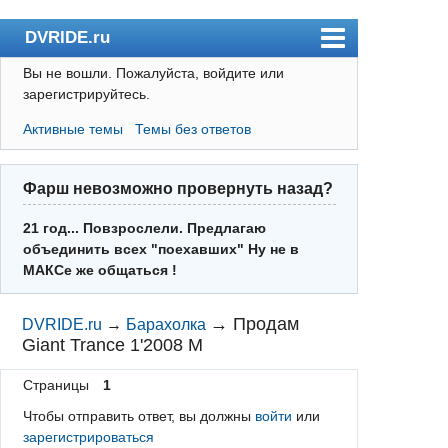
DVRIDE.ru
Вы не вошли.
Пожалуйста, войдите или
Форум
зарегистрируйтесь.
Погода
Активные темы
Темы без ответов
Пользователи
Правила
Фарш невозможно провернуть назад?
Поиск
21 год... Повзрослели. Предлагаю
объединить всех "поехавших" Ну не в
Регистрация
МАКСе же общаться !
Вход
→
Продам
DVRIDE.ru
→
Барахолка
Giant Trance 1'2008 M
Страницы
1
Чтобы отправить ответ, вы должны
войти
или
зарегистрироваться