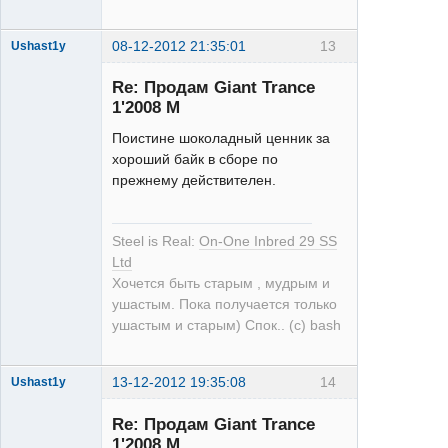
08-12-2012 21:35:01
13
Ushast1y
Re: Продам Giant Trance
1'2008 M
Поистине шоколадный ценник за
хороший байк в сборе по
прежнему действителен.
single
Неактивен
Steel is Real:
On-One Inbred 29 SS
Ltd
Хочется быть старым , мудрым и
ушастым. Пока получается только
ушастым и старым) Спок.. (с) bash
13-12-2012 19:35:08
14
Ushast1y
Re: Продам Giant Trance
1'2008 M