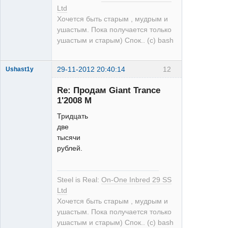
Ltd
Хочется быть старым , мудрым и
ушастым. Пока получается только
ушастым и старым) Спок.. (с) bash
29-11-2012 20:40:14
12
Ushast1y
Re: Продам Giant Trance
1'2008 M
Тридцать
две
тысячи
single
рублей.
Неактивен
Steel is Real:
On-One Inbred 29 SS
Ltd
Хочется быть старым , мудрым и
ушастым. Пока получается только
ушастым и старым) Спок.. (с) bash