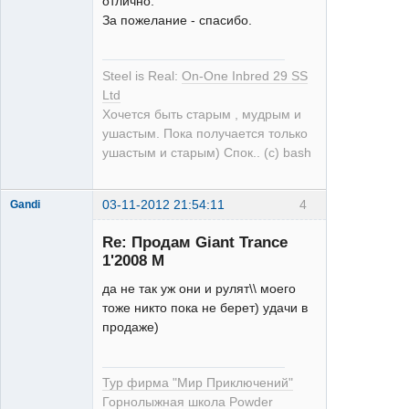
отлично.
За пожелание - спасибо.
Steel is Real:
On-One Inbred 29 SS
Ltd
Хочется быть старым , мудрым и
ушастым. Пока получается только
ушастым и старым) Спок.. (с) bash
03-11-2012 21:54:11
4
Gandi
Re: Продам Giant Trance
1'2008 M
да не так уж они и рулят\\ моего
тоже никто пока не берет) удачи в
XT
продаже)
Неактивен
Тур фирма "Мир Приключений"
Горнолыжная школа Powder