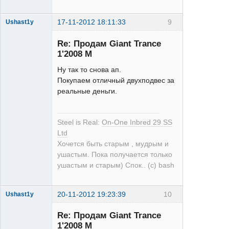
17-11-2012 18:11:33
9
Ushast1y
Re: Продам Giant Trance
1'2008 M
Ну так то снова ап.
Покупаем отличный двухподвес за
реальные деньги.
single
Неактивен
Steel is Real:
On-One Inbred 29 SS
Ltd
Хочется быть старым , мудрым и
ушастым. Пока получается только
ушастым и старым) Спок.. (с) bash
20-11-2012 19:23:39
10
Ushast1y
Re: Продам Giant Trance
1'2008 M