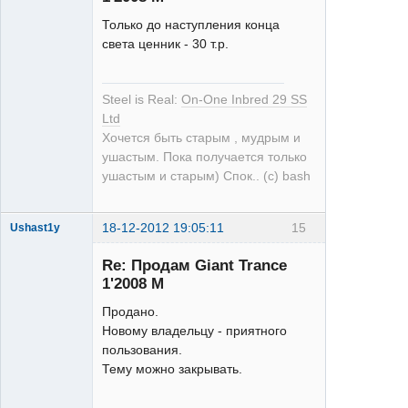
Только до наступления конца
света ценник - 30 т.р.
single
Неактивен
Steel is Real:
On-One Inbred 29 SS
Ltd
Хочется быть старым , мудрым и
ушастым. Пока получается только
ушастым и старым) Спок.. (с) bash
18-12-2012 19:05:11
15
Ushast1y
Re: Продам Giant Trance
1'2008 M
Продано.
Новому владельцу - приятного
пользования.
single
Тему можно закрывать.
Неактивен