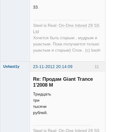
33.
single
Steel is Real:
On-One Inbred 29 SS
Неактивен
Ltd
Хочется быть старым , мудрым и
ушастым. Пока получается только
ушастым и старым) Спок.. (с) bash
23-11-2012 20:14:09
11
Ushast1y
Re: Продам Giant Trance
1'2008 M
Тридцать
три
тысячи
single
рублей.
Неактивен
Steel is Real:
On-One Inbred 29 SS