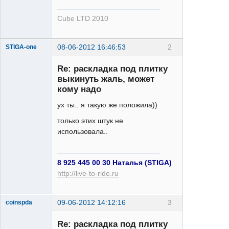
Cube LTD 2010
08-06-2012 16:46:53
2
STIGA-one
Re: раскладка под плитку
выкинуть жаль, может
кому надо
ух ты.. я такую же положила))
Saint
только этих штук не
Неактивен
использовала..
8 925 445 00 30 Наталья (STIGA)
http://live-to-ride.ru
09-06-2012 14:12:16
3
coinspda
XT
Re: раскладка под плитку
Неактивен