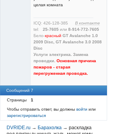
целая комната
XT
Неактивен
ICQ: 426-128-385
В контакте
tel:
25-7605
или
8-914-772-7605
Бело-
красный
GT Avalanche 1.0
2009 Disc, GT Avalanche 3.0 2008
Disc
Услуги электрика. Замена
проводки.
Основная причина
пожаров - старая
перегруженная проводка.
Сообщений 7
Страницы
1
Чтобы отправить ответ, вы должны
войти
или
зарегистрироваться
DVRIDE.ru
→
Барахолка
→
раскладка
под плитку выкинуть жаль, может кому