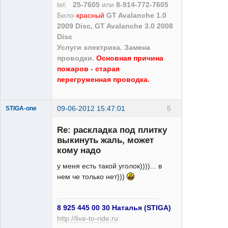
tel:
25-7605
или
8-914-772-7605
Бело-
красный
GT Avalanche 1.0
2009 Disc, GT Avalanche 3.0 2008
Disc
Услуги электрика. Замена
проводки.
Основная причина
пожаров - старая
перегруженная проводка.
09-06-2012 15:47:01
5
STIGA-one
Re: раскладка под плитку
выкинуть жаль, может
кому надо
у меня есть такой уголок))))... в
Saint
нем че только нет)))
Неактивен
8 925 445 00 30 Наталья (STIGA)
http://live-to-ride.ru