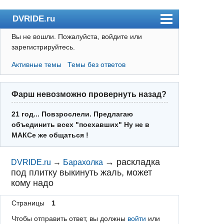
DVRIDE.ru
Вы не вошли.
Пожалуйста, войдите или
Форум
зарегистрируйтесь.
Погода
Активные темы
Темы без ответов
Пользователи
Правила
Фарш невозможно провернуть назад?
Поиск
21 год... Повзрослели. Предлагаю
объединить всех "поехавших" Ну не в
Регистрация
МАКСе же общаться !
Вход
→
раскладка
DVRIDE.ru
→
Барахолка
под плитку выкинуть жаль, может
кому надо
Страницы
1
Чтобы отправить ответ, вы должны
войти
или