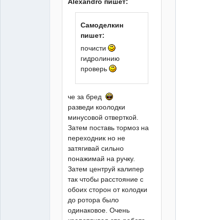
Alexandro пишет:
XT
Самоделкин
Неактивен
пишет:
почисти
гидролинию
проверь
че за бред
разведи коолодки
минусовой отверткой.
Затем поставь тормоз на
переходник но не
затягивай сильно
понажимай на ручку.
Затем центруй калипер
так чтобы расстояние с
обоих сторон от колодки
до ротора было
одинаковое. Очень