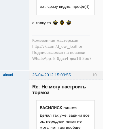
XT
вот, сразу видно, профи)))
Неактивен
а толку то
Кожевенная мастерская
http://vk.com/d_owl_leather
Подписываемся на новинки
WhatsApp: 8-9два4-два16-3оо7
26-04-2012 15:03:55
10
alexei
Re: Не могу настроить
тормоз
ВАСИЛИСК пишет:
Делал так уже, задний все
XT
ок, передний никак не
Неактивен
могу, нет там вообще