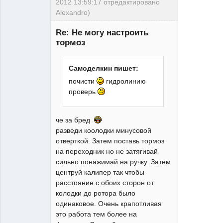
2012 13:59:17 отредактировано
Alexandro)
Re: Не могу настроить
тормоз
Самоделкин пишет:
25/17
почисти
гидролинию
Неактивен
проверь
че за бред
разведи коолодки минусовой
отверткой. Затем поставь тормоз
на переходник но не затягивай
сильно понажимай на ручку. Затем
центруй калипер так чтобы
расстояние с обоих сторон от
колодки до ротора было
одинаковое. Очень крапотливая
это работа тем более на