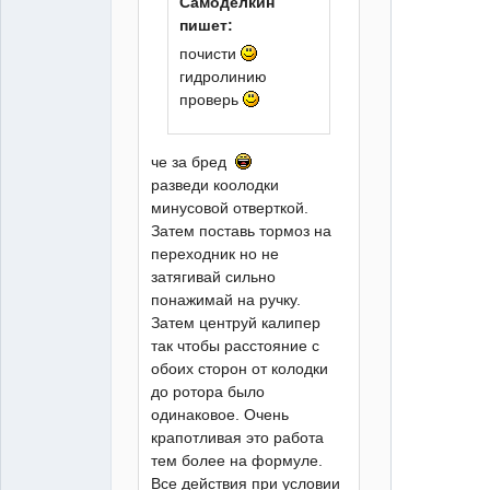
Самоделкин
Неактивен
пишет:
почисти
гидролинию
проверь
че за бред
разведи коолодки
минусовой отверткой.
Затем поставь тормоз на
переходник но не
затягивай сильно
понажимай на ручку.
Затем центруй калипер
так чтобы расстояние с
обоих сторон от колодки
до ротора было
одинаковое. Очень
крапотливая это работа
тем более на формуле.
Все действия при условии