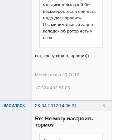
что диск тормозной без
восьмерок, если они есть
надо диск править.
П.с минимальный зацеп
колодок об ротор есть у
всех.
вот, сразу видно, профи)))
Merida matts 20-D '12
+7 924 402 87 05
26-04-2012 14:06:31
8
ВАСИЛИСК
Re: Не могу настроить
тормоз