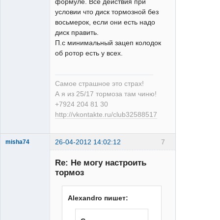
формуле. Все действия при
условии что диск тормозной без
восьмерок, если они есть надо
диск править.
П.с минимальный зацеп колодок
об ротор есть у всех.
Самое страшное это страх!
А я из 25/17 тормоза там чиню!
+7924 204 81 30
http://vkontakte.ru/club32588517
26-04-2012 14:02:12
7
misha74
Re: Не могу настроить
тормоз
Alexandro пишет:
Deore