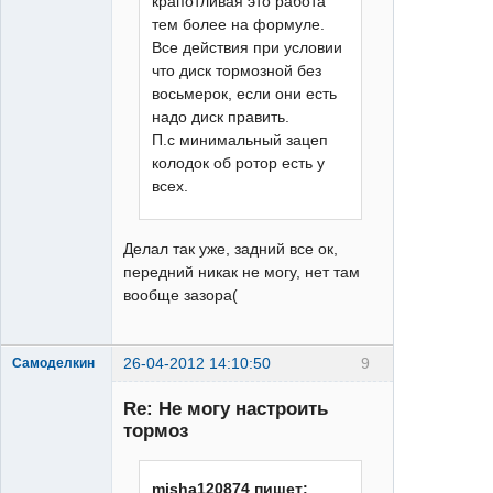
крапотливая это работа
тем более на формуле.
Все действия при условии
что диск тормозной без
восьмерок, если они есть
надо диск править.
П.с минимальный зацеп
колодок об ротор есть у
всех.
Делал так уже, задний все ок,
передний никак не могу, нет там
вообще зазора(
26-04-2012 14:10:50
9
Самоделкин
Re: Не могу настроить
тормоз
misha120874 пишет: