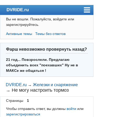
DVRIDE.ru
Вы не вошли.
Пожалуйста, войдите или
Форум
зарегистрируйтесь.
Погода
Активные темы
Темы без ответов
Пользователи
Правила
Фарш невозможно провернуть назад?
Поиск
21 год... Повзрослели. Предлагаю
объединить всех "поехавших" Ну не в
Регистрация
МАКСе же общаться !
Вход
DVRIDE.ru
→
Железки и снаряжение
→
Не могу настроить тормоз
Страницы
1
Чтобы отправить ответ, вы должны
войти
или
зарегистрироваться