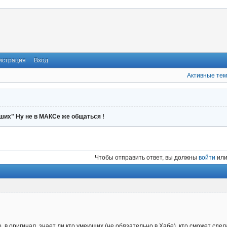
истрация
Вход
Активные те
ших" Ну не в МАКСе же общаться !
Чтобы отправить ответ, вы должны
войти
ил
, в оригинал, знает ли кто умеющих (не обязательно в Хабе), кто сможет сде