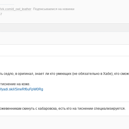
://vk.com/d_owl_leather
Подписываемся на новинки
о7
ь седло, в оригинал, знает ли кто умеющих (не обязательно в Хабе), кто смо
 тиснение на коже.
://yadi.sk/i/SirwRf6uFpW0Rg
жевенникам скинуть с хабаровска, есть кто на тиснении специализируется.