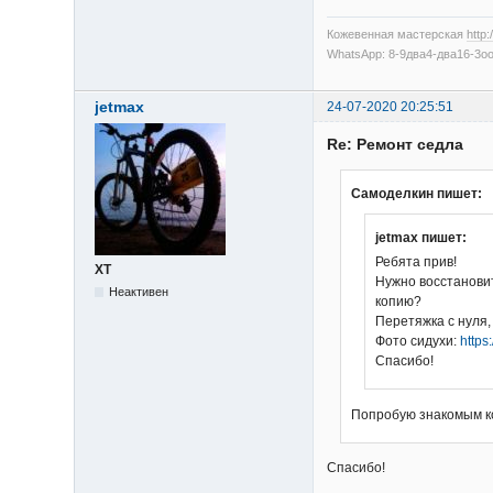
Кожевенная мастерская
http
WhatsApp: 8-9два4-два16-3о
jetmax
24-07-2020 20:25:51
Re: Ремонт седла
Самоделкин пишет:
jetmax пишет:
Ребята прив!
XT
Нужно восстановит
Неактивен
копию?
Перетяжка с нуля,
Фото сидухи:
https
Спасибо!
Попробую знакомым ко
Спасибо!