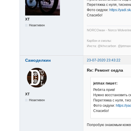
Перетяжка с нуля, тиснен
Фото сидухи:
https://yadi.
Спасибо!
XT
Неактивен
NORCOман - Norco Wolverin
Карбон и смолы:
Инста: @khvcarbon @jetma
Самоделкин
23-07-2020 23:43:22
Re: Ремонт седла
jetmax пишет:
Ребята прив!
XT
Нужно восстановить се
Неактивен
Перетяжка с нуля, тис
Фото сидухи:
https://y
Спасибо!
Попробую знакомым кожеве