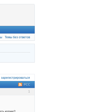
мы
Темы без ответов
и
зарегистрироваться
РСС
1
лать копию?