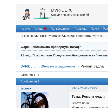
DVRIDE.ru
Форум для активных людей
Форум
Погода
Пользователи
Правила
Поиск
Рег
Вы не вошли.
Пожалуйста, войдите или зарегистрируйтесь.
Фарш невозможно провернуть назад?
21 год... Повзрослели. Предлагаю объединить всех "поехав
→
Ремонт седла
DVRIDE.ru
→
Железки и снаряжение
Страницы
1
Сообщений 3
jetmax
23-07-2020 22:41:23
Тема: Ремонт седла
Ребята прив!
Нужно восстановить седло