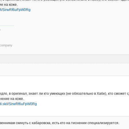
ие на коже.
sk/i/SirwRf6uFpW0Rg
e
xcompany
дло, в оригинал, знает ли кто умеющих (не обязательно в Хабе), кто сможет 
нение на коже.
adi.sk/i/SirwRf6uFpW0Rg
нникам скинуть с хабаровска, есть кто на тиснении специализируется.