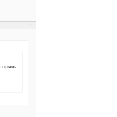
3
жет сделать