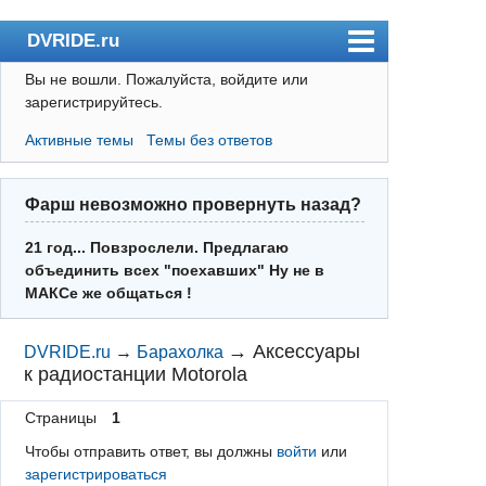
DVRIDE.ru
Вы не вошли.
Пожалуйста, войдите или
Форум
зарегистрируйтесь.
Погода
Активные темы
Темы без ответов
Пользователи
Правила
Фарш невозможно провернуть назад?
Поиск
21 год... Повзрослели. Предлагаю
объединить всех "поехавших" Ну не в
Регистрация
МАКСе же общаться !
Вход
→
Аксессуары
DVRIDE.ru
→
Барахолка
к радиостанции Motorola
Страницы
1
Чтобы отправить ответ, вы должны
войти
или
зарегистрироваться