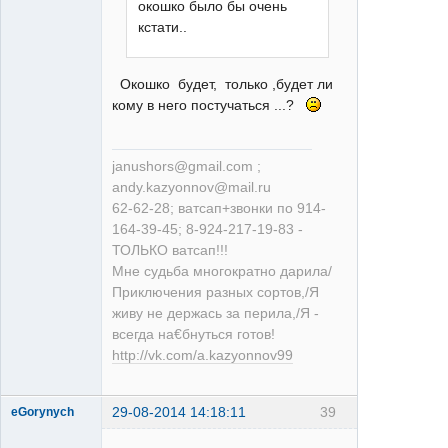
окошко было бы очень
кстати..
Окошко будет, только ,будет ли
кому в него постучаться ...?
janushors@gmail.com ;
andy.kazyonnov@mail.ru
62-62-28; ватсап+звонки по 914-
164-39-45; 8-924-217-19-83 -
ТОЛЬКО ватсап!!!
Мне судьба многократно дарила/
Приключения разных сортов,/Я
живу не держась за перила,/Я -
всегда на€бнуться готов!
http://vk.com/a.kazyonnov99
29-08-2014 14:18:11
39
eGorynych