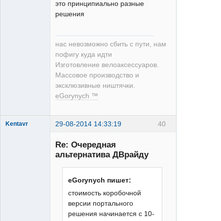
это принципиально разные
решения
нас невозможно сбить с пути, нам
пофигу куда идти
Изготовление велоаксессуаров.
Массовое производство и
эксклюзивные ништячки.
eGorynych ™
29-08-2014 14:33:19
40
Kentavr
Re: Очередная
альтернатива ДВрайду
eGorynych пишет:
стоимость коробочной
XT
версии портального
Неактивен
решения начинается с 10-