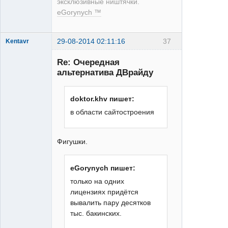
эксклюзивные ништячки.
eGorynych ™
29-08-2014 02:11:16
37
Kentavr
Re: Очередная
альтернатива ДВрайду
doktor.khv пишет:
в области сайтостроения
XT
Неактивен
Фигушки.
eGorynych пишет:
только на одних
лицензиях придётся
вывалить пару десятков
тыс. бакинских.