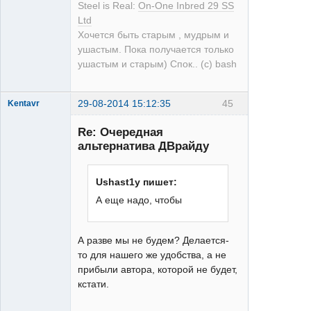
Steel is Real:
On-One Inbred 29 SS
Ltd
Хочется быть старым , мудрым и
ушастым. Пока получается только
ушастым и старым) Спок.. (с) bash
29-08-2014 15:12:35
45
Kentavr
Re: Очередная
альтернатива ДВрайду
Ushast1y пишет:
А еще надо, чтобы
XT
Неактивен
А разве мы не будем? Делается-
то для нашего же удобства, а не
прибыли автора, которой не будет,
кстати.