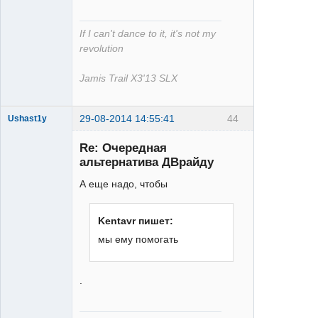
If I can't dance to it, it's not my
revolution
Jamis Trail X3'13 SLX
29-08-2014 14:55:41
44
Ushast1y
Re: Очередная
альтернатива ДВрайду
А еще надо, чтобы
Kentavr пишет:
single
мы ему помогать
Неактивен
.