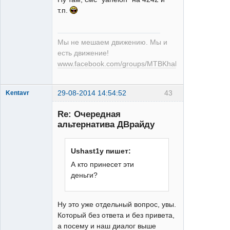
Илита
т.п.
Неактивен
Мы не мешаем движению. Мы и
есть движение!
www.facebook.com/groups/MTBKhabarovsk
29-08-2014 14:54:52
43
Kentavr
Re: Очередная
альтернатива ДВрайду
Ushast1y пишет:
А кто принесет эти
XT
деньги?
Неактивен
Ну это уже отдельный вопрос, увы.
Который без ответа и без привета,
а посему и наш диалог выше