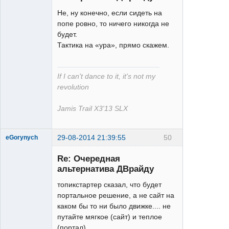
Не, ну конечно, если сидеть на
попе ровно, то ничего никогда не
будет.
XT
Тактика на «ура», прямо скажем.
Неактивен
If I can't dance to it, it's not my
revolution
Jamis Trail X3'13 SLX
29-08-2014 21:39:55
50
eGorynych
Re: Очередная
альтернатива ДВрайду
Moderator
топикстартер сказал, что будет
Неактивен
портальное решение, а не сайт на
каком бы то ни было движке.... не
путайте мягкое (сайт) и теплое
(портал)