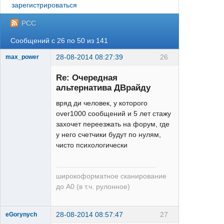
зарегистрироваться
РСС
Сообщений с 26 по 50 из 141
28-08-2014 08:27:39
26
max_power
Re: Очередная
альтернатива ДВрайду
вряд ди человек, у которого
over1000 сообщений и 5 лет стажу
захочет переезжать на форум, где
Saint
у него счетчики будут по нулям,
Неактивен
чисто психологически
широкоформатное сканирование
до А0 (в т.ч. рулонное)
28-08-2014 08:57:47
27
eGorynych