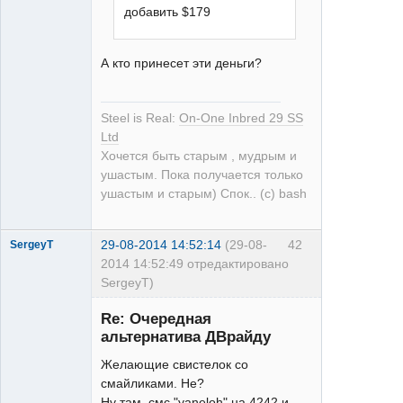
Неактивен
добавить $179
А кто принесет эти деньги?
Steel is Real:
On-One Inbred 29 SS
Ltd
Хочется быть старым , мудрым и
ушастым. Пока получается только
ушастым и старым) Спок.. (с) bash
29-08-2014 14:52:14
(29-08-
42
SergeyT
2014 14:52:49 отредактировано
SergeyT)
Re: Очередная
альтернатива ДВрайду
Желающие свистелок со
смайликами. Не?
Ну там, смс "yaneloh" на 4242 и