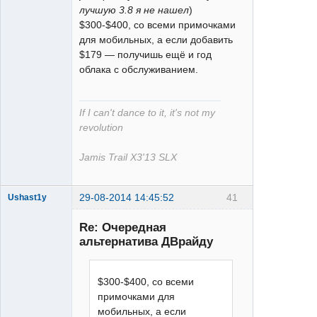
лучшую 3.8 я не нашел
)
$300-$400, со всеми примочками
для мобильных, а если добавить
$179 — получишь ещё и год
облака с обслуживанием.
If I can't dance to it, it's not my
revolution
Jamis Trail X3'13 SLX
29-08-2014 14:45:52
41
Ushast1y
Re: Очередная
альтернатива ДВрайду
$300-$400, со всеми
примочками для
single
мобильных, а если