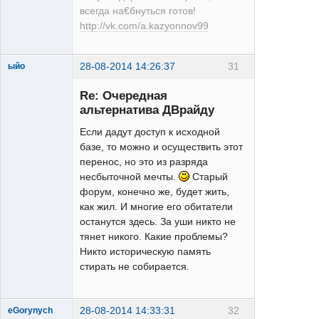
всегда на€бнуться готов!
http://vk.com/a.kazyonnov99
28-08-2014 14:26:37
31
ыйо
Moderator
Re: Очередная
Неактивен
альтернатива ДВрайду
Если дадут доступ к иcходной
базе, то можно и осуществить этот
перенос, но это из разряда
несбыточной мечты.
Старый
форум, конечно же, будет жить,
как жил. И многие его обитатели
останутся здесь. За уши никто не
тянет никого. Какие проблемы?
Никто историческую память
стирать не собирается.
28-08-2014 14:33:31
32
eGorynych