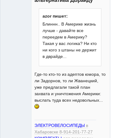
альтернатива ДВрайду
azor пишет:
ЭлектроЧелосипед
Блиннн.. В Америке жизнь
Неактивен
лучше - давайте все
переедем в Америку?
Такая у вас логика? Ни кто
ни кого з штаны не держит
в дврайде...
Где-то кто-то из адептов юмора, то
ли Задорнов, то ли Жванецкий,
уже предлагали такой план
захвата и уничтожения Америки:
выслать туда всех недовольных...
ЭЛЕКТРОВЕЛОСИПЕДЫ
в
Хабаровске 8-914-201-77-27