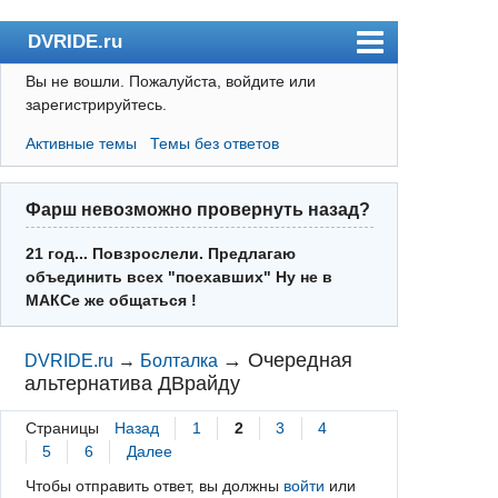
DVRIDE.ru
Вы не вошли.
Пожалуйста, войдите или
Форум
зарегистрируйтесь.
Погода
Активные темы
Темы без ответов
Пользователи
Правила
Фарш невозможно провернуть назад?
Поиск
21 год... Повзрослели. Предлагаю
объединить всех "поехавших" Ну не в
Регистрация
МАКСе же общаться !
Вход
→
Очередная
DVRIDE.ru
→
Болталка
альтернатива ДВрайду
Страницы
Назад
1
2
3
4
5
6
Далее
Чтобы отправить ответ, вы должны
войти
или