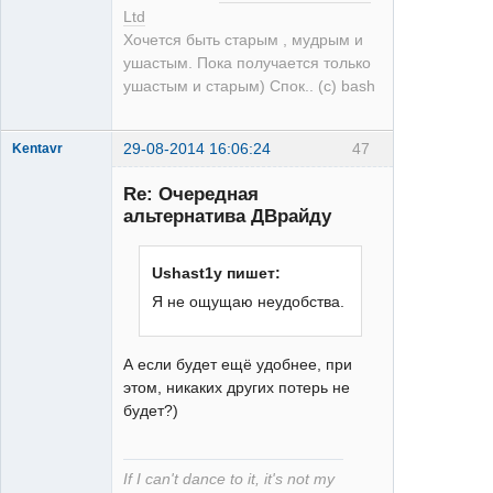
Ltd
Хочется быть старым , мудрым и
ушастым. Пока получается только
ушастым и старым) Спок.. (с) bash
29-08-2014 16:06:24
47
Kentavr
Re: Очередная
альтернатива ДВрайду
Ushast1y пишет:
Я не ощущаю неудобства.
XT
Неактивен
А если будет ещё удобнее, при
этом, никаких других потерь не
будет?)
If I can't dance to it, it's not my