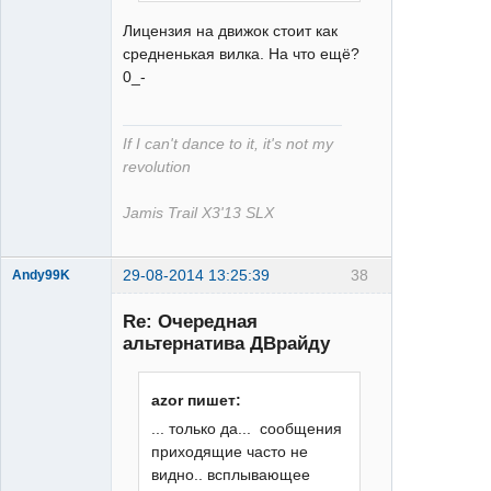
Лицензия на движок стоит как
средненькая вилка. На что ещё?
0_-
If I can't dance to it, it's not my
revolution
Jamis Trail X3'13 SLX
29-08-2014 13:25:39
38
Andy99K
Re: Очередная
альтернатива ДВрайду
azor пишет:
больше
... только да... сообщения
скорость -
приходящие часто не
меньше ям
видно.. всплывающее
Неактивен