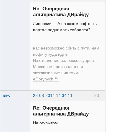
Re: Очередная
альтернатива ДВрайду
Moderator
Лицензии ... А на каком софте ты
Неактивен
портал поднимать собрался?
нас невозможно сбить с пути, нам
пофигу куда идти
Изготовление велоаксессуаров.
Массовое производство и
эксклюзивные ништячки.
eGorynych ™
28-08-2014 14:34:11
33
ыйо
Moderator
Re: Очередная
Неактивен
альтернатива ДВрайду
На открытом.