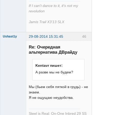
If I can't dance to it, it's not my
revolution
Jamis Trail X3'13 SLX
29-08-2014 15:31:45
46
Ushast1y
Re: Очередная
альтернатива ДВрайду
Kentavr пишет:
А разве мы не будем?
single
Неактивен
Мы (бьем себя пяткой в грудь) - не
знаем.
Я не ощущаю неудобства.
Steel is Real:
On-One Inbred 29 SS