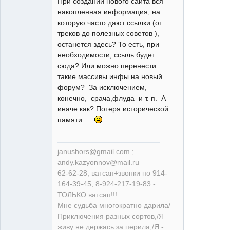
При создании нового сайта вся
накопленная информация, на
больше
которую часто дают ссылки (от
скорость -
треков до полезных советов ),
меньше ям
останется здесь? То есть, при
Неактивен
необходимости, ссыль будет
сюда? Или можно перенести
такие массивы инфы на новый
форум? За исключением,
конечно, срача,флуда и т. п. А
иначе как? Потеря исторической
памяти ...
janushors@gmail.com ;
andy.kazyonnov@mail.ru
62-62-28; ватсап+звонки по 914-
164-39-45; 8-924-217-19-83 -
ТОЛЬКО ватсап!!!
Мне судьба многократно дарила/
Приключения разных сортов,/Я
живу не держась за перила,/Я -