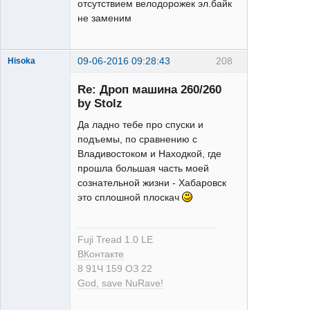
отсутствием велодорожек эл.байк
не заменим
09-06-2016 09:28:43
208
Hisoka
Re: Дроп машина 260/260
by Stolz
Да ладно тебе про спуски и
подъемы, по сравнению с
Владивостоком и Находкой, где
XTR
прошла большая часть моей
Неактивен
сознательной жизни - Хабаровск
это сплошной плоскач
Fuji Tread 1.0 LE
ВКонтакте
8 91Ч 159 ОЗ 22
God, save NuRave!