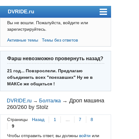
DVRIDE.ru
Вы не вошли.
Пожалуйста, войдите или
Форум
зарегистрируйтесь.
Погода
Активные темы
Темы без ответов
Пользователи
Правила
Фарш невозможно провернуть назад?
Поиск
21 год... Повзрослели. Предлагаю
объединить всех "поехавших" Ну не в
Регистрация
МАКСе же общаться !
Вход
→
Дроп машина
DVRIDE.ru
→
Болталка
260/260 by Stolz
Страницы
Назад
1
…
7
8
9
Чтобы отправить ответ, вы должны
войти
или