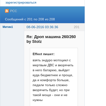
зарегистрироваться
РСС
Сообщений с 201 по 208 из 208
08-06-2016 03:36:36
201
Митин1
матершинник
Re: Дроп машина 260/260
Неактивен
by Stolz
Effect пишет:
взять эндуро мотоцикл с
мертвым ДВС и вкорячить
в него батарею, выйдет
куда бюджетнее и проще,
да и комфорта больше,
педали только сложно
вкорячить будет, но при
такой моще - они и не
нужны