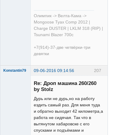
Олимпик -> Велта-Кама ->
Mongoose Tyax Comp 2012 |
Charge DUSTER | LKLM 318 (RIP) |
Tsunami Blazer 700c
+7(914)-37-две четвёрки-три
девятки
09-06-2016 09:14:56
207
Konstantin79
Re: Дроп машина 260/260
by Stolz
Дурь или не дурь,но на работу
ездить самый раз. Для меня туда
и обратно выходит 42 километра,а
Acera
работа не сидячая. Так что в
Неактивен
вытянутом хабаровске с его
спусками и подъёмами и