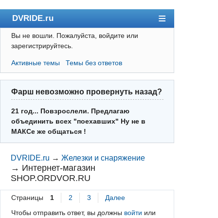
DVRIDE.ru
Вы не вошли.
Пожалуйста, войдите или
Форум
зарегистрируйтесь.
Погода
Активные темы
Темы без ответов
Пользователи
Правила
Фарш невозможно провернуть назад?
Поиск
21 год... Повзрослели. Предлагаю
объединить всех "поехавших" Ну не в
Регистрация
МАКСе же общаться !
Вход
DVRIDE.ru
→
Железки и снаряжение
→
Интернет-магазин
SHOP.ORDVOR.RU
Страницы
1
2
3
Далее
Чтобы отправить ответ, вы должны
войти
или