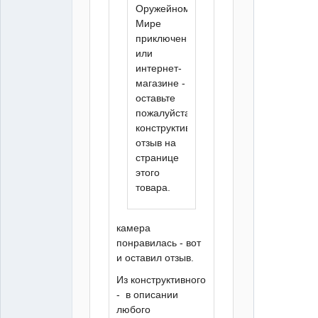
Оружейном,
Мире
приключений
или
интернет-
магазине -
оставьте
пожалуйста
конструктивный
отзыв на
странице
этого
товара.
камера
понравилась - вот
и оставил отзыв.
Из конструктивного
- в описании
любого