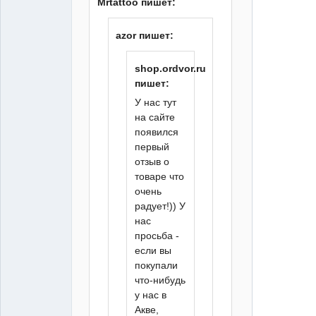
Mrtattoo пишет:
Moderator
azor пишет:
Неактивен
shop.ordvor.ru
пишет:
У нас тут
на сайте
появился
первый
отзыв о
товаре что
очень
радует!)) У
нас
просьба -
если вы
покупали
что-нибудь
у нас в
Акве,