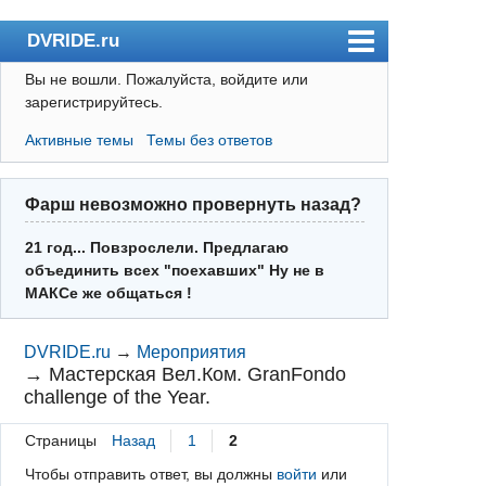
DVRIDE.ru
Вы не вошли.
Пожалуйста, войдите или
Форум
зарегистрируйтесь.
Погода
Активные темы
Темы без ответов
Пользователи
Правила
Фарш невозможно провернуть назад?
Поиск
21 год... Повзрослели. Предлагаю
объединить всех "поехавших" Ну не в
Регистрация
МАКСе же общаться !
Вход
DVRIDE.ru
→
Мероприятия
→
Мастерская Вел.Ком. GranFondo
challenge of the Year.
Страницы
Назад
1
2
Чтобы отправить ответ, вы должны
войти
или