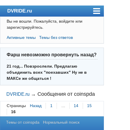
DVRIDE.ru
Вы не вошли.
Пожалуйста, войдите или
Форум
зарегистрируйтесь.
Погода
Активные темы
Темы без ответов
Пользователи
Правила
Фарш невозможно провернуть назад?
Поиск
21 год... Повзрослели. Предлагаю
объединить всех "поехавших" Ну не в
Регистрация
МАКСе же общаться !
Вход
→
Сообщения от coinspda
DVRIDE.ru
Страницы
Назад
1
…
14
15
16
Темы от coinspda
Нормальный поиск