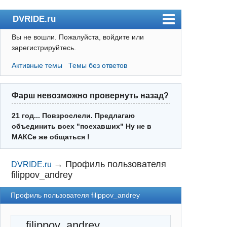
DVRIDE.ru
Вы не вошли.
Пожалуйста, войдите или
Форум
зарегистрируйтесь.
Погода
Активные темы
Темы без ответов
Пользователи
Правила
Фарш невозможно провернуть назад?
Поиск
21 год... Повзрослели. Предлагаю
объединить всех "поехавших" Ну не в
Регистрация
МАКСе же общаться !
Вход
→
Профиль пользователя
DVRIDE.ru
filippov_andrey
Профиль пользователя filippov_andrey
filippov_andrey