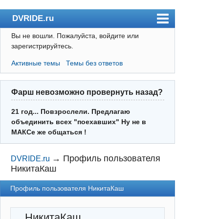
DVRIDE.ru
Вы не вошли.
Пожалуйста, войдите или
Форум
зарегистрируйтесь.
Погода
Активные темы
Темы без ответов
Пользователи
Правила
Фарш невозможно провернуть назад?
Поиск
21 год... Повзрослели. Предлагаю
объединить всех "поехавших" Ну не в
Регистрация
МАКСе же общаться !
Вход
→
Профиль пользователя
DVRIDE.ru
НикитаКаш
Профиль пользователя НикитаКаш
НикитаКаш