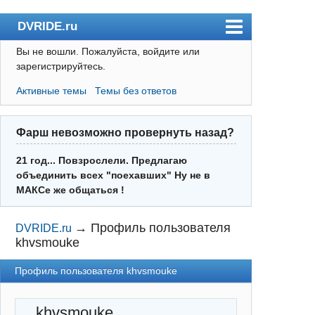
DVRIDE.ru
Вы не вошли.
Пожалуйста, войдите или
Форум
зарегистрируйтесь.
Погода
Активные темы
Темы без ответов
Пользователи
Правила
Фарш невозможно провернуть назад?
Поиск
21 год... Повзрослели. Предлагаю
объединить всех "поехавших" Ну не в
Регистрация
МАКСе же общаться !
Вход
→
Профиль пользователя
DVRIDE.ru
khvsmouke
Профиль пользователя khvsmouke
khvsmouke