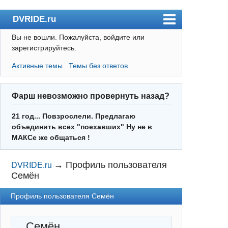
DVRIDE.ru
Вы не вошли.
Пожалуйста, войдите или
Форум
зарегистрируйтесь.
Погода
Активные темы
Темы без ответов
Пользователи
Правила
Фарш невозможно провернуть назад?
Поиск
21 год... Повзрослели. Предлагаю
объединить всех "поехавших" Ну не в
Регистрация
МАКСе же общаться !
Вход
→
Профиль пользователя
DVRIDE.ru
Семён
Профиль пользователя Семён
Семён