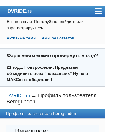
DVRIDE.ru
Вы не вошли.
Пожалуйста, войдите или
Форум
зарегистрируйтесь.
Погода
Активные темы
Темы без ответов
Пользователи
Правила
Фарш невозможно провернуть назад?
Поиск
21 год... Повзрослели. Предлагаю
объединить всех "поехавших" Ну не в
Регистрация
МАКСе же общаться !
Вход
→
Профиль пользователя
DVRIDE.ru
Beregunden
Профиль пользователя Beregunden
Beregunden