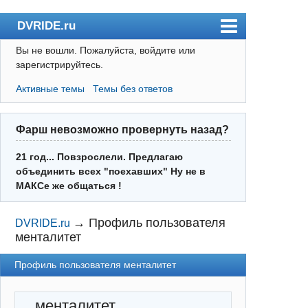
DVRIDE.ru
Вы не вошли.
Пожалуйста, войдите или
Форум
зарегистрируйтесь.
Погода
Активные темы
Темы без ответов
Пользователи
Правила
Фарш невозможно провернуть назад?
Поиск
21 год... Повзрослели. Предлагаю
объединить всех "поехавших" Ну не в
Регистрация
МАКСе же общаться !
Вход
→
Профиль пользователя
DVRIDE.ru
менталитет
Профиль пользователя менталитет
менталитет