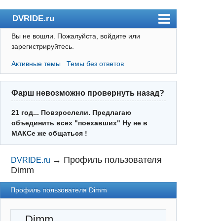
DVRIDE.ru
Вы не вошли.
Пожалуйста, войдите или
Форум
зарегистрируйтесь.
Погода
Активные темы
Темы без ответов
Пользователи
Правила
Фарш невозможно провернуть назад?
Поиск
21 год... Повзрослели. Предлагаю
объединить всех "поехавших" Ну не в
Регистрация
МАКСе же общаться !
Вход
→
Профиль пользователя
DVRIDE.ru
Dimm
Профиль пользователя Dimm
Dimm