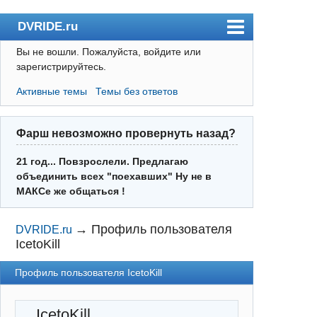
DVRIDE.ru
Вы не вошли.
Пожалуйста, войдите или
Форум
зарегистрируйтесь.
Погода
Активные темы
Темы без ответов
Пользователи
Правила
Фарш невозможно провернуть назад?
Поиск
21 год... Повзрослели. Предлагаю
объединить всех "поехавших" Ну не в
Регистрация
МАКСе же общаться !
Вход
→
Профиль пользователя
DVRIDE.ru
IcetoKill
Профиль пользователя IcetoKill
IcetoKill